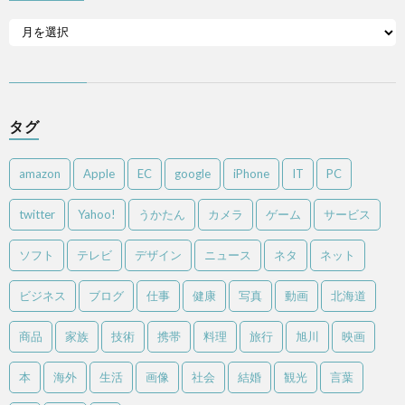
タグ
amazon
Apple
EC
google
iPhone
IT
PC
twitter
Yahoo!
うかたん
カメラ
ゲーム
サービス
ソフト
テレビ
デザイン
ニュース
ネタ
ネット
ビジネス
ブログ
仕事
健康
写真
動画
北海道
商品
家族
技術
携帯
料理
旅行
旭川
映画
本
海外
生活
画像
社会
結婚
観光
言葉