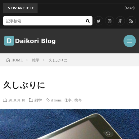
NEW ARTICLE
[Mac]Mac min
雑学
久しぶりに
HOME
雑
久しぶりに
記
Tips
2010.01.18
雑学
iPhone
,
仕事
,
携帯
ガ
ジ
グ