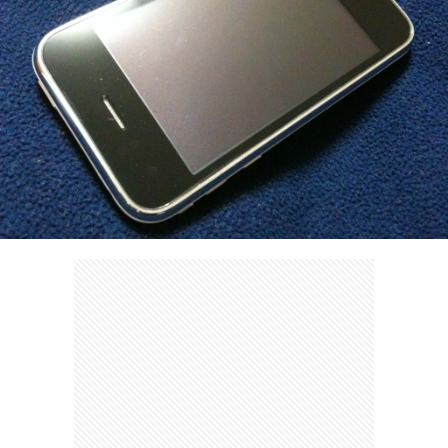
ェ
ル
旅
ッ
メ
行・
こ
ト
散
の
歩
ブ
ロ
グ
に
つ
い