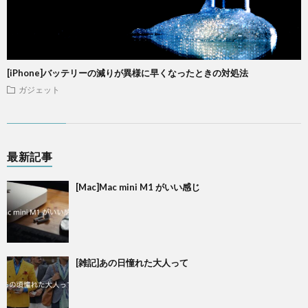
[iPhone]バッテリーの減りが異様に早くなったときの対処法
ガジェット
最新記事
[Mac]Mac mini M1 がいい感じ
[雑記]あの日憧れた大人って