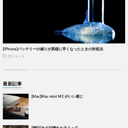
[iPhone]バッテリーの減りが異様に早くなったときの対処法
ガジェット
最新記事
[Mac]Mac mini M1 がいい感じ
[雑記]あの日憧れた大人って