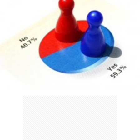
ェ
ル
旅
ッ
メ
行・
こ
ト
散
の
歩
ブ
ロ
グ
に
つ
い