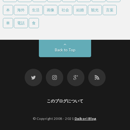
本
海外
生活
画像
社会
結婚
観光
言葉
車
電話
食
Back to Top
このブログについて
© Copyright 2008 - 2021
Daikori Blog
.