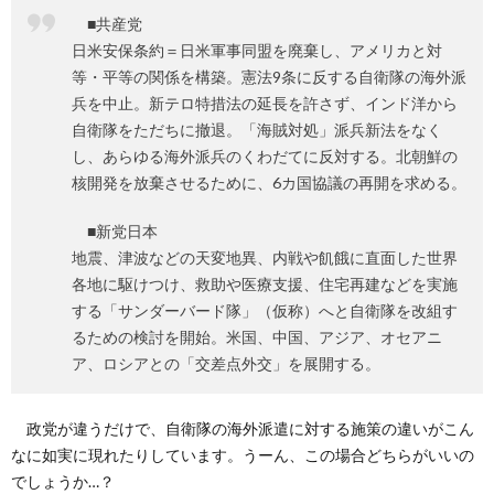
■共産党
日米安保条約＝日米軍事同盟を廃棄し、アメリカと対
等・平等の関係を構築。憲法9条に反する自衛隊の海外派
兵を中止。新テロ特措法の延長を許さず、インド洋から
自衛隊をただちに撤退。「海賊対処」派兵新法をなく
し、あらゆる海外派兵のくわだてに反対する。北朝鮮の
核開発を放棄させるために、6カ国協議の再開を求める。
■新党日本
地震、津波などの天変地異、内戦や飢餓に直面した世界
各地に駆けつけ、救助や医療支援、住宅再建などを実施
する「サンダーバード隊」（仮称）へと自衛隊を改組す
るための検討を開始。米国、中国、アジア、オセアニ
ア、ロシアとの「交差点外交」を展開する。
政党が違うだけで、自衛隊の海外派遣に対する施策の違いがこん
なに如実に現れたりしています。うーん、この場合どちらがいいの
でしょうか…？