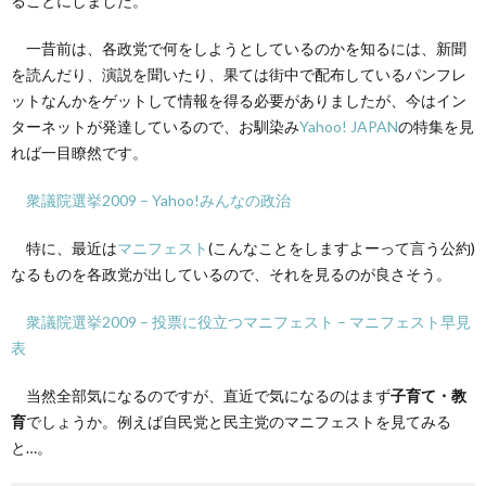
ることにしました。
一昔前は、各政党で何をしようとしているのかを知るには、新聞
を読んだり、演説を聞いたり、果ては街中で配布しているパンフレ
ットなんかをゲットして情報を得る必要がありましたが、今はイン
ターネットが発達しているので、お馴染み
Yahoo! JAPAN
の特集を見
れば一目瞭然です。
衆議院選挙2009 – Yahoo!みんなの政治
特に、最近は
マニフェスト
(こんなことをしますよーって言う公約)
なるものを各政党が出しているので、それを見るのが良さそう。
衆議院選挙2009 – 投票に役立つマニフェスト – マニフェスト早見
表
当然全部気になるのですが、直近で気になるのはまず
子育て・教
育
でしょうか。例えば自民党と民主党のマニフェストを見てみる
と…。