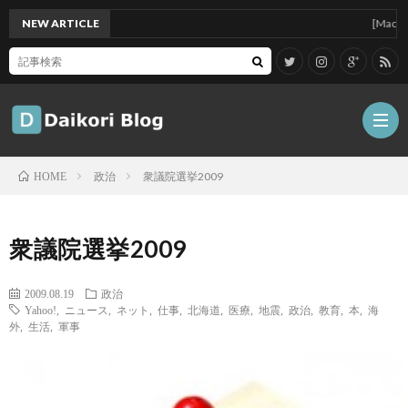
NEW ARTICLE
[Mac]Mac mi
政治
衆議院選挙2009
HOME
雑
衆議院選挙2009
記
Tips
2009.08.19
政治
Yahoo!
,
ニュース
,
ネット
,
仕事
,
北海道
,
医療
,
地震
,
政治
,
教育
,
本
,
海
ガ
外
,
生活
,
軍事
ジ
グ