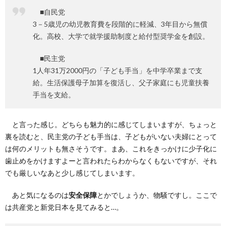
■自民党
3－5歳児の幼児教育費を段階的に軽減、3年目から無償
化。高校、大学で就学援助制度と給付型奨学金を創設。
■民主党
1人年31万2000円の「子ども手当」を中学卒業まで支
給。生活保護母子加算を復活し、父子家庭にも児童扶養
手当を支給。
と言った感じ。どちらも魅力的に感じてしまいますが、ちょっと
裏を読むと、民主党の子ども手当は、子どもがいない夫婦にとって
は何のメリットも無さそうです。まあ、これをきっかけに少子化に
歯止めをかけますよーと言われたらわからなくもないですが、それ
でも厳しいなあと少し感じてしまいます。
あと気になるのは
安全保障
とかでしょうか、物騒ですし。ここで
は共産党と新党日本を見てみると…。