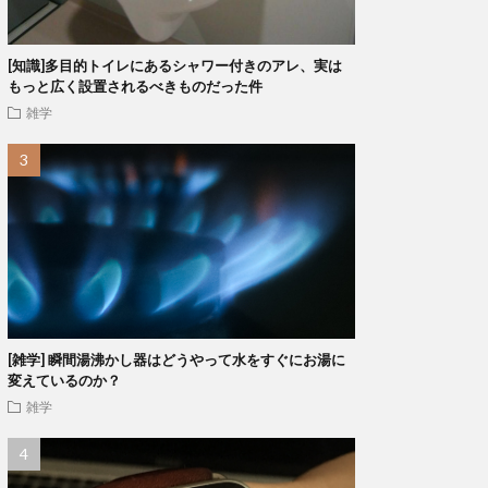
[知識]多目的トイレにあるシャワー付きのアレ、実は
もっと広く設置されるべきものだった件
雑学
[雑学] 瞬間湯沸かし器はどうやって水をすぐにお湯に
変えているのか？
雑学