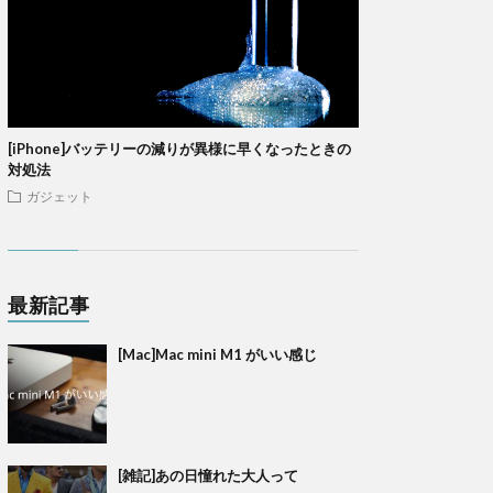
[iPhone]バッテリーの減りが異様に早くなったときの
対処法
ガジェット
最新記事
[Mac]Mac mini M1 がいい感じ
[雑記]あの日憧れた大人って