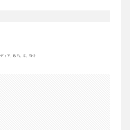
ディア
,
政治
,
本
,
海外