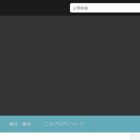
[Mac]Mac mini M1 がいい感じ
旅行・散歩
このブログについて