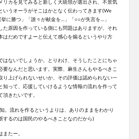
メリカを見てみると新しく大統領が選出され、不景気
というオーラがそこはかとなく伝わってきます(We
は「選挙に勝つ」「誰々が献金を…」「○○が失言を…」
した原因を作っている側にも問題はありますが、それ
本はだめですよーと伝えて感心を煽るというやり方
ではないでしょうか。とりわけ、そうしたことにちゃ
必要なんだと思います。実際、麻生さんもやるべきこ
取り上げられないせいか、その評価は認められない一
と知って、応援していけるような情報の流れを作って
て頂きたいです。
承知。流れを作るというよりは、ありのままをわかり
断するのは国民のやるべきことなのだから)
はまたー。