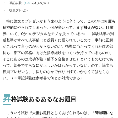
筆記試験（
GAB
みたいなの）
役員プレゼン
特に論文とプレゼンがもう鬼のように辛くって、この1年は何度も
精神的にやられてしまった。何が辛いって、まず
答えがない
。IT業
界にいて、0か1のデジタルなモノを扱っているのに、試験結果の判
断基準がすべて人事部（と役員）に握られているので、事前に正解
がこれって言うのがわからないのだ。指導に当たってくれた僕の部
長も、部下の昇格に向けた指導経験をいくつか持っているものの、
そこにあるのは成功体験（部下を合格させた）というものだけであ
って、部長ですらなにが正しいかはわかっていない。ので、論文も
役員プレゼンも、手探りのなかで作り上げていかなくてはならな
い。（※筆記試験は参考書で何とか対策できる）
昇
格試験あるあるなお題目
こういう試験で大抵お題目としてあげられるのは、「
管理職にな