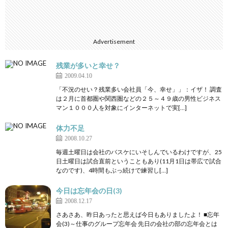
Advertisement
残業が多いと幸せ？
2009.04.10
「不況のせい？残業多い会社員「今、幸せ」」：イザ！ 調査
は２月に首都圏や関西圏などの２５～４９歳の男性ビジネス
マン１０００人を対象にインターネットで実[…]
体力不足
2008.10.27
毎週土曜日は会社のバスケにいそしんでいるわけですが、25
日土曜日は試合直前ということもあり(11月1日は帯広で試合
なのです)、4時間もぶっ続けで練習し[…]
今日は忘年会の日(3)
2008.12.17
さあさあ、昨日あったと思えば今日もありましたよ！ ■忘年
会(3)～仕事のグループ忘年会 先日の会社の部の忘年会とは