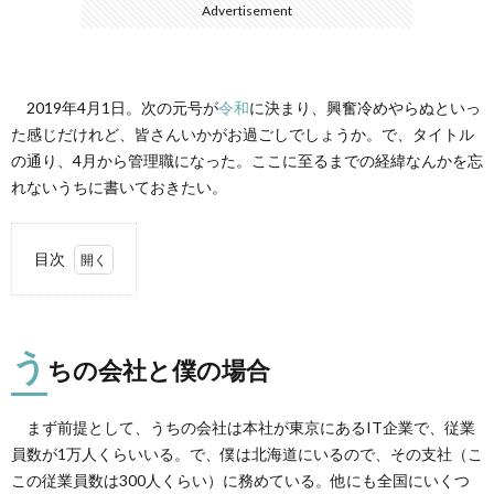
Advertisement
て
2019年4月1日。次の元号が
令和
に決まり、興奮冷めやらぬといっ
た感じだけれど、皆さんいかがお過ごしでしょうか。で、タイトル
の通り、4月から管理職になった。ここに至るまでの経緯なんかを忘
れないうちに書いておきたい。
目次
1.
うち
の会
う
社と
ちの会社と僕の場合
僕の
場合
まず前提として、うちの会社は本社が東京にあるIT企業で、従業
2.
員数が1万人くらいいる。で、僕は北海道にいるので、その支社（こ
合格
への
この従業員数は300人くらい）に務めている。他にも全国にいくつ