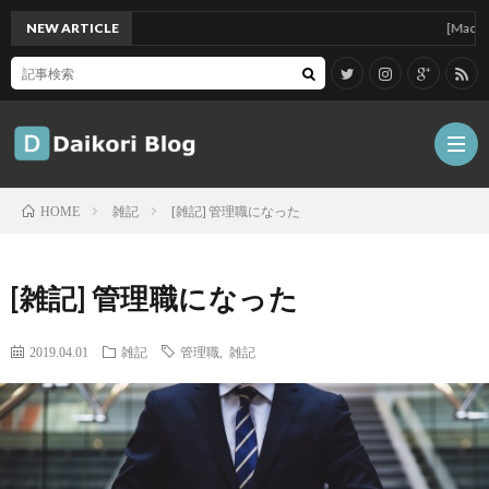
NEW ARTICLE
[Mac]Mac m
雑記
[雑記] 管理職になった
HOME
雑
[雑記] 管理職になった
記
Tips
2019.04.01
雑記
管理職
,
雑記
ガ
ジ
グ