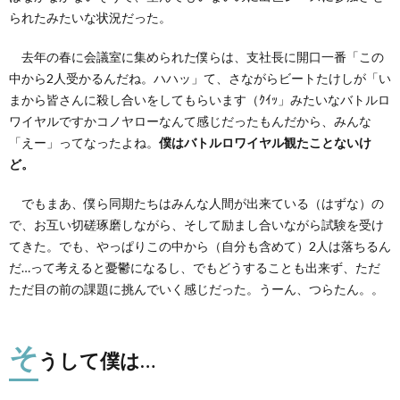
られたみたいな状況だった。
去年の春に会議室に集められた僕らは、支社長に開口一番「この
中から2人受かるんだね。ハハッ」て、さながらビートたけしが「い
まから皆さんに殺し合いをしてもらいます（ｸｲｯ」みたいなバトルロ
ワイヤルですかコノヤローなんて感じだったもんだから、みんな
「えー」ってなったよね。
僕はバトルロワイヤル観たことないけ
ど。
でもまあ、僕ら同期たちはみんな人間が出来ている（はずな）の
で、お互い切磋琢磨しながら、そして励まし合いながら試験を受け
てきた。でも、やっぱりこの中から（自分も含めて）2人は落ちるん
だ…って考えると憂鬱になるし、でもどうすることも出来ず、ただ
ただ目の前の課題に挑んでいく感じだった。うーん、つらたん。。
そ
うして僕は…