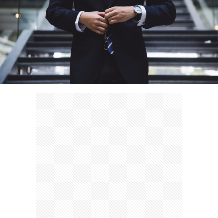
ェ
ル
旅
ッ
メ
行・
こ
ト
散
の
歩
ブ
ロ
グ
に
つ
い