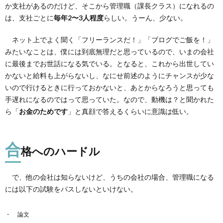
ハー
か支社があるのだけど、そこから管理職（課長クラス）になれるの
ドル
は、支社ごとに
毎年2〜3人程度
らしい。うーん、少ない。
3.
昇格
ネット上でよく聞く「フリーランスだ！」「ブログでご飯を！」
試験
みたいなことは、僕には到底無理だと思っているので、いまの会社
ある
ある
に最後までお世話になる気でいる。となると、これから出世してい
なお
かないと給料も上がらないし、なにせ前述のようにチャンスが少な
題目
いので行けるときに行っておかないと、あとからなろうと思っても
4.
手遅れになるのではって思っていた。なので、動機は？と聞かれた
望ま
ら「
お金のためです
」と真顔で答えるくらいに意識は低い。
ない
出世
レー
ス
合
格へのハードル
5.
そう
で、他の会社は知らないけど、うちの会社の場合、管理職になる
して
僕
には以下の試験をパスしないといけない。
は…
論文