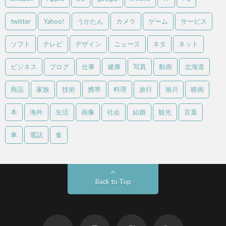
twitter
Yahoo!
うかたん
カメラ
ゲーム
サービス
ソフト
テレビ
デザイン
ニュース
ネタ
ネット
ビジネス
ブログ
仕事
健康
写真
動画
北海道
商品
家族
技術
携帯
料理
旅行
旭川
映画
本
海外
生活
画像
社会
結婚
観光
言葉
車
電話
食
Back to Top