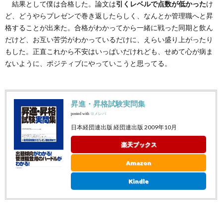
結果として僕は合格した。論文は
引くレベルで点数が低かった
け
ど、どうやらプレゼンで巻き返したらしく、なんとか管理職へと昇
格することが出来た。合格がわかってから一緒に戦った同期と飲ん
だけど、お互い苦労がわかっているだけに、えらい盛り上がったり
もした。正直これから不安はいっぱいだけれども、せめて心が病ま
ないように、ポジティブにやっていこうと思ってる。
昇進・昇格試験実問集
posted with
ヨメレバ
日本経団連出版 経団連出版 2009年10月
楽天ブックス
Amazon
Kindle