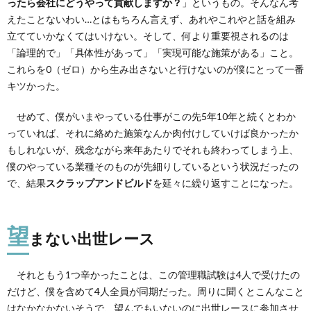
ったら会社にどうやって貢献しますか？
」というもの。そんなん考
えたことないわい…とはもちろん言えず、あれやこれやと話を組み
立てていかなくてはいけない。そして、何より重要視されるのは
「論理的で」「具体性があって」「実現可能な施策がある」こと。
これらを0（ゼロ）から生み出さないと行けないのが僕にとって一番
キツかった。
せめて、僕がいまやっている仕事がこの先5年10年と続くとわか
っていれば、それに絡めた施策なんか肉付けしていけば良かったか
もしれないが、残念ながら来年あたりでそれも終わってしまう上、
僕のやっている業種そのものが先細りしているという状況だったの
で、結果
スクラップアンドビルド
を延々に繰り返すことになった。
望
まない出世レース
それともう1つ辛かったことは、この管理職試験は4人で受けたの
だけど、僕を含めて4人全員が同期だった。周りに聞くとこんなこと
はなかなかないそうで、望んでもいないのに出世レースに参加させ