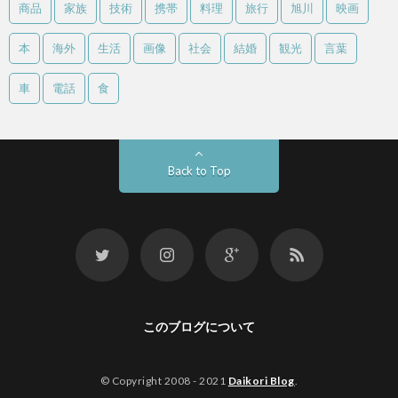
商品
家族
技術
携帯
料理
旅行
旭川
映画
本
海外
生活
画像
社会
結婚
観光
言葉
車
電話
食
Back to Top
このブログについて
© Copyright 2008 - 2021
Daikori Blog
.