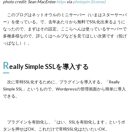
photo credit: Sean MacEntee
https
via
photopin
(license)
Simple
SSLを
このブログはネットオウルのミニサーバー（いまはスターサーバ
導入す
る
ー）を使っている。で、去年あたりから無料でSSL化出来るように
なったので、まずはその設定。ここらへんは使っているサーバーで
3.
連携
多種多様なので、詳しくはヘルプなどを見てほしい次第です（投げ
サイ
っぱなし））。
トの
URL
を変
R
更す
eally Simple SSLを導入する
る
4.
次に常時SSL化するために、プラグインを導入する。「Really
まと
め
Simple SSL」というもので、Wordpressの管理画面から簡単に導入
できる。
プラグインを有効化し、「はい、SSLを有効化します」というボ
タンを押せばOK。これだけで常時SSL化はだいたいOK。