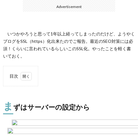
Advertisement
て
いつかやろうと思って1年以上経ってしまったのだけど、ようやく
ブログをSSL（https）化出来たのでご報告。最近のSEO対策には必
須！くらいに言われているらしいこのSSL化。やったことを軽く書
いておく。
目次
1.
まず
はサ
ま
ーバ
ずはサーバーの設定から
ーの
設定
から
2.
Really