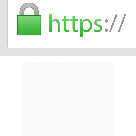
ェ
ル
旅
ッ
メ
行・
こ
ト
散
の
歩
ブ
ロ
グ
に
つ
い