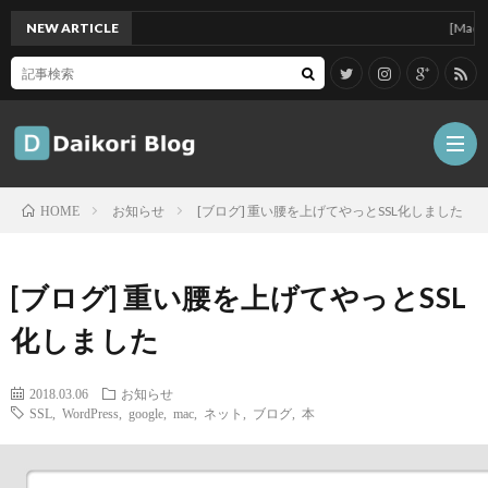
NEW ARTICLE
[Mac]Mac 
お知らせ
[ブログ] 重い腰を上げてやっとSSL化しました
HOME
雑
[ブログ] 重い腰を上げてやっとSSL
記
Tips
化しました
ガ
2018.03.06
お知らせ
SSL
,
WordPress
,
google
,
mac
,
ネット
,
ブログ
,
本
ジ
グ