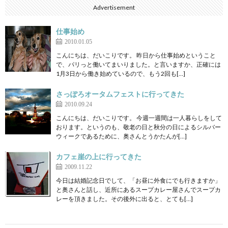
Advertisement
仕事始め
2010.01.05
こんにちは、だいこりです。 昨日から仕事始めということ
で、パリっと働いてまいりました。と言いますか、正確には
1月3日から働き始めているので、もう2回も[…]
さっぽろオータムフェストに行ってきた
2010.09.24
こんにちは、だいこりです。 今週一週間は一人暮らしをして
おります。というのも、敬老の日と秋分の日によるシルバー
ウィークであるために、奥さんとうかたんが[…]
カフェ崖の上に行ってきた
2009.11.22
今日は結婚記念日でして、「お昼に外食にでも行きますか」
と奥さんと話し、近所にあるスープカレー屋さんでスープカ
レーを頂きました。その後外に出ると、とても[…]