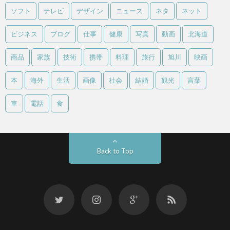
ソフト
テレビ
デザイン
ニュース
ネタ
ネット
ビジネス
ブログ
仕事
健康
写真
動画
北海道
商品
家族
技術
携帯
料理
旅行
旭川
映画
本
海外
生活
画像
社会
結婚
観光
言葉
車
電話
食
Back to Top