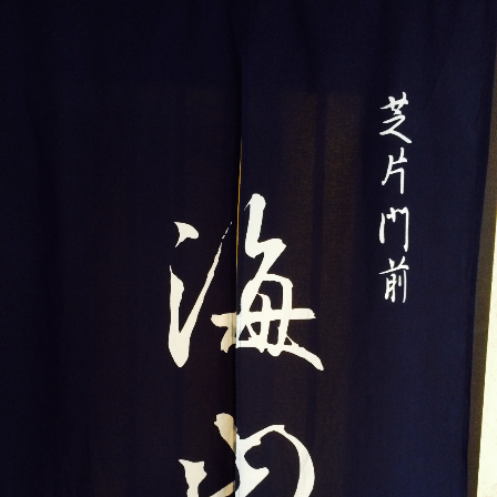
ェ
ル
旅
ッ
メ
行・
こ
ト
散
の
歩
ブ
ロ
グ
に
つ
い