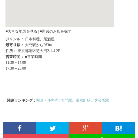
関連ランキング：
割烹・小料理
|
大門駅
、
浜松町駅
、
芝公園駅