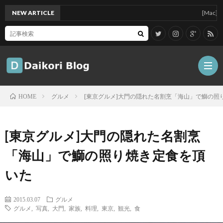
NEW ARTICLE
[Mac]Mac min
グルメ
[東京グルメ]大門の隠れた名割烹「海山」で鰤の照
HOME
雑
[東京グルメ]大門の隠れた名割烹
記
Tips
「海山」で鰤の照り焼き定食を頂
いた
ガ
2015.03.07
グルメ
ジ
グ
グルメ
,
写真
,
大門
,
家族
,
料理
,
東京
,
観光
,
食