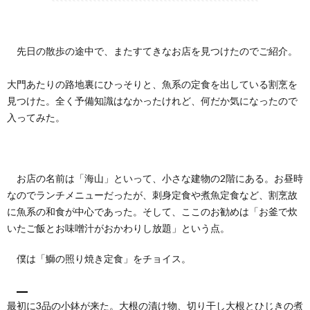
先日の散歩の途中で、またすてきなお店を見つけたのでご紹介。
大門あたりの路地裏にひっそりと、魚系の定食を出している割烹を
見つけた。全く予備知識はなかったけれど、何だか気になったので
入ってみた。
お店の名前は「海山」といって、小さな建物の2階にある。お昼時
なのでランチメニューだったが、刺身定食や煮魚定食など、割烹故
に魚系の和食が中心であった。そして、ここのお勧めは「お釜で炊
いたご飯とお味噌汁がおかわりし放題」という点。
僕は「鰤の照り焼き定食」をチョイス。
最初に3品の小鉢が来た。大根の漬け物、切り干し大根とひじきの煮