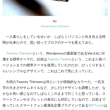
By:
Maria Reyes-McDavis
一人暮らしをしているせいか、しばらくパソコンと向き合える時
間が出来たので、思い切ってブログのテーマを変えてみた。
Twenty Thirteen
という、Wordpressの最新版であるVer.3.6に付
属する標準テーマだ。以前は
Twenty Twelve
という、これまた前バ
ージョンまでの標準テーマを使用していたのだが、びっくりするく
らいシンプルなデザインで、これはこれで気に入っていた。
今回のTwenty Thirteenは何というか情熱的なカラーだ。一応文
字の大きさやサムネイルなど、少しだけデザインを調整したが、な
かなか良い感じなのでしばらくこのままで行こうと思っている。ス
マートフォンやタブレットの表示にも対応しているので、以前まで
使っていたスマートフォン最適化定番プラグインである
WPTouch
は