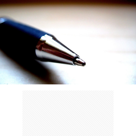
ェ
ル
旅
ッ
メ
行・
こ
ト
散
の
歩
ブ
ロ
グ
に
つ
い