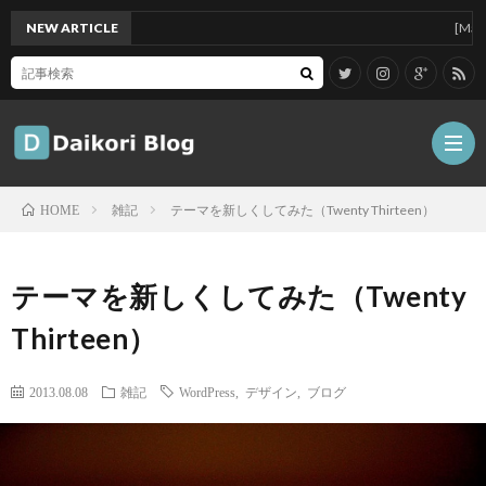
NEW ARTICLE
[Mac]Mac 
雑記
テーマを新しくしてみた（Twenty Thirteen）
HOME
雑
テーマを新しくしてみた（Twenty
記
Tips
Thirteen）
ガ
2013.08.08
雑記
WordPress
,
デザイン
,
ブログ
ジ
グ