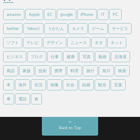
amazon
Apple
EC
google
iPhone
IT
PC
twitter
Yahoo!
うかたん
カメラ
ゲーム
サービス
ソフト
テレビ
デザイン
ニュース
ネタ
ネット
ビジネス
ブログ
仕事
健康
写真
動画
北海道
商品
家族
技術
携帯
料理
旅行
旭川
映画
本
海外
生活
画像
社会
結婚
観光
言葉
車
電話
食
Back to Top