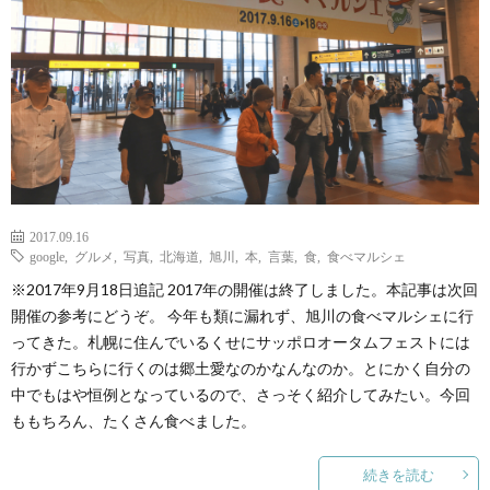
2017.09.16
google
,
グルメ
,
写真
,
北海道
,
旭川
,
本
,
言葉
,
食
,
食べマルシェ
※2017年9月18日追記 2017年の開催は終了しました。本記事は次回
開催の参考にどうぞ。 今年も類に漏れず、旭川の食べマルシェに行
ってきた。札幌に住んでいるくせにサッポロオータムフェストには
行かずこちらに行くのは郷土愛なのかなんなのか。とにかく自分の
中でもはや恒例となっているので、さっそく紹介してみたい。今回
ももちろん、たくさん食べました。
続きを読む