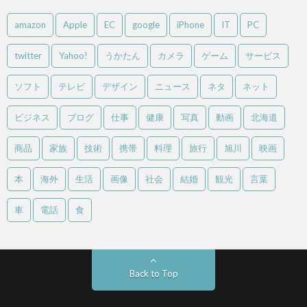
amazon
Apple
EC
google
iPhone
IT
PC
twitter
Yahoo!
うかたん
カメラ
ゲーム
サービス
ソフト
テレビ
デザイン
ニュース
ネタ
ネット
ビジネス
ブログ
仕事
健康
写真
動画
北海道
商品
家族
技術
携帯
料理
旅行
旭川
映画
本
海外
生活
画像
社会
結婚
観光
言葉
車
電話
食
Back to Top