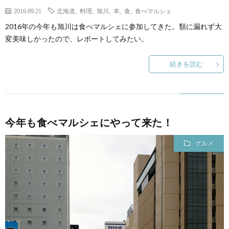
2016.09.21
北海道
,
料理
,
旭川
,
本
,
食
,
食べマルシェ
2016年の今年も旭川は食べマルシェに参加してきた。類に漏れず大
変美味しかったので、レポートしてみたい。
続きを読む
今年も食べマルシェにやって来た！
グルメ