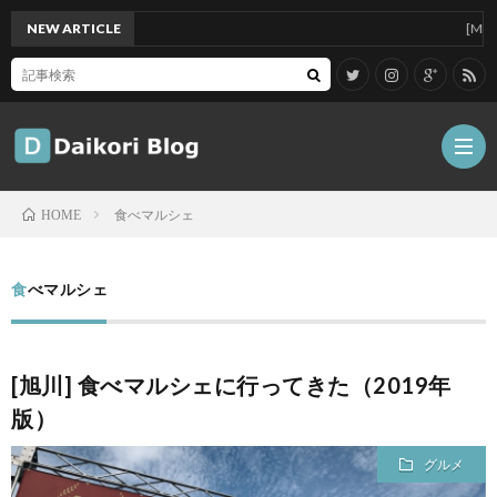
NEW ARTICLE
[Mac]Mac m
食べマルシェ
HOME
雑
食べマルシェ
記
Tips
[旭川] 食べマルシェに行ってきた（2019年
ガ
版）
ジ
グ
グルメ