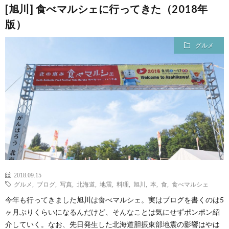
[旭川] 食べマルシェに行ってきた（2018年
版）
て
グルメ
2018.09.15
グルメ
,
ブログ
,
写真
,
北海道
,
地震
,
料理
,
旭川
,
本
,
食
,
食べマルシェ
今年も行ってきました旭川は食べマルシェ。実はブログを書くのは5
ヶ月ぶりくらいになるんだけど、そんなことは気にせずポンポン紹
介していく。なお、先日発生した北海道胆振東部地震の影響はやは