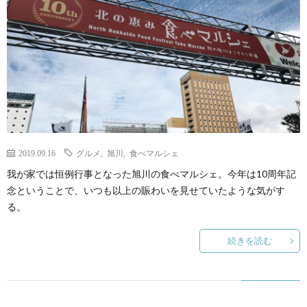
ェ
ル
旅
ッ
メ
行・
こ
ト
散
の
歩
ブ
2019.09.16
グルメ
,
旭川
,
食べマルシェ
ロ
我が家では恒例行事となった旭川の食べマルシェ。今年は10周年記
念ということで、いつも以上の賑わいを見せていたような気がす
グ
る。
に
続きを読む
つ
い