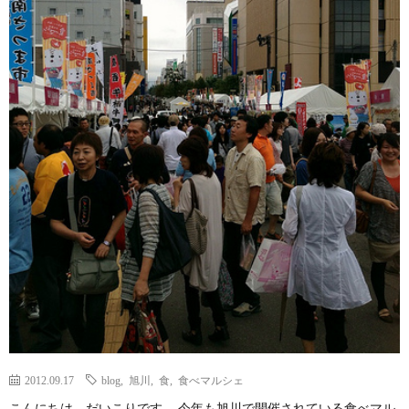
2012.09.17
blog
,
旭川
,
食
,
食べマルシェ
こんにちは、だいこりです。 今年も旭川で開催されている食べマル