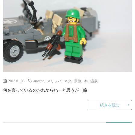
ェ
ル
旅
ッ
メ
行・
こ
ト
散
の
歩
ブ
ロ
2016.01.08
amazon
,
スリッパ
,
ネタ
,
宗教
,
本
,
温泉
グ
何を言っているのかわからねーと思うが（略
に
続きを読む
つ
い