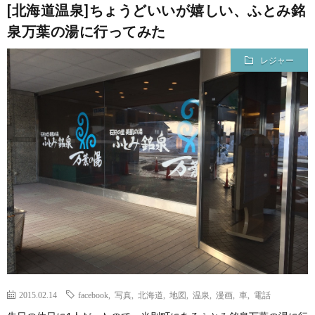
[北海道温泉]ちょうどいいが嬉しい、ふとみ銘
泉万葉の湯に行ってみた
て
レジャー
2015.02.14
facebook
,
写真
,
北海道
,
地図
,
温泉
,
漫画
,
車
,
電話