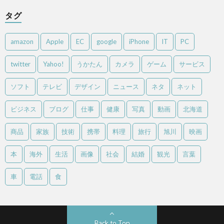
タグ
amazon
Apple
EC
google
iPhone
IT
PC
twitter
Yahoo!
うかたん
カメラ
ゲーム
サービス
ソフト
テレビ
デザイン
ニュース
ネタ
ネット
ビジネス
ブログ
仕事
健康
写真
動画
北海道
商品
家族
技術
携帯
料理
旅行
旭川
映画
本
海外
生活
画像
社会
結婚
観光
言葉
車
電話
食
Back to Top