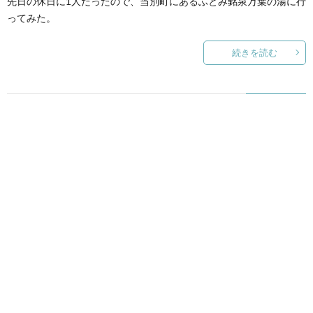
先日の休日に1人だったので、当別町にあるふとみ銘泉万葉の湯に行
ってみた。
続きを読む