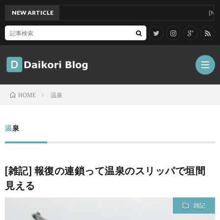
NEW ARTICLE
[Mac]Mac
温泉
HOME
雑
温泉
記
Tips
[雑記] 報復の連鎖って温泉のスリッパで垣間
ガ
見える
ジ
グ
雑記