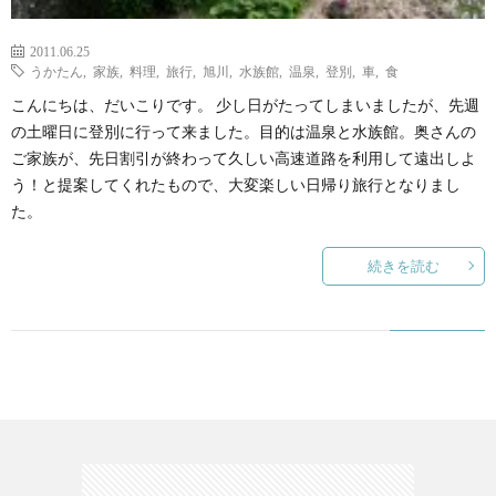
2011.06.25
うかたん
,
家族
,
料理
,
旅行
,
旭川
,
水族館
,
温泉
,
登別
,
車
,
食
こんにちは、だいこりです。 少し日がたってしまいましたが、先週
の土曜日に登別に行って来ました。目的は温泉と水族館。奥さんの
ご家族が、先日割引が終わって久しい高速道路を利用して遠出しよ
う！と提案してくれたもので、大変楽しい日帰り旅行となりまし
た。
続きを読む