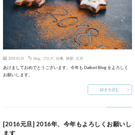
ェ
ル
旅
ッ
メ
行・
こ
ト
散
の
歩
ブ
2018.01.01
blog
,
ブログ
,
仕事
,
挨拶
,
正月
あけましておめでとうございます。今年も Daikori Blog をよろしく
ロ
お願いします。
グ
続きを読む
に
つ
[2016元旦] 2016年、今年もよろしくお願いし
ます
い