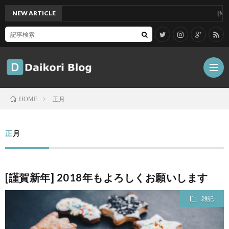
NEW ARTICLE
[Mac]Mac
正月
HOME
雑
正月
記
Tips
[謹賀新年] 2018年もよろしくお願いします
ガ
雑記
ジ
グ