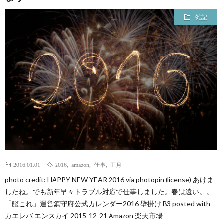
雑記
て
2016.01.01
2016
,
amazon
,
仕事
,
正月
photo credit: HAPPY NEW YEAR 2016 via photopin (license) あけま
したね。でも新年早々トラブル対応で仕事しました。春は遠い。。
「艦これ」運営鎮守府公式カレンダー2016 壁掛け B3 posted with
カエレバ エンスカイ 2015-12-21 Amazon 楽天市場