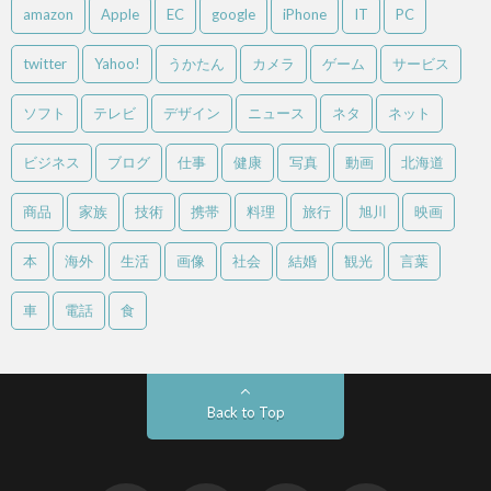
amazon
Apple
EC
google
iPhone
IT
PC
twitter
Yahoo!
うかたん
カメラ
ゲーム
サービス
ソフト
テレビ
デザイン
ニュース
ネタ
ネット
ビジネス
ブログ
仕事
健康
写真
動画
北海道
商品
家族
技術
携帯
料理
旅行
旭川
映画
本
海外
生活
画像
社会
結婚
観光
言葉
車
電話
食
Back to Top