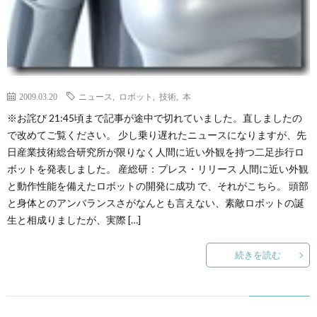
て
2009.03.20
ニュース
,
ロボット
,
技術
,
本
※お詫び 21:45頃まで記事が途中で切れていました。直しましたの
で改めてご覧ください。 少し乗り遅れたニュースになりますが、先
日産業技術総合研究所が限りなく人間に近い外観を持つ二足歩行ロ
ボットを発表しました。 産総研：プレス・リリース 人間に近い外観
と動作性能を備えたロボットの開発に成功 で、それがこちら。 頭部
と身体とのアンバランスさがなんとも言えない、素敵ロボットの誕
生と相成りましたが、実際 […]
続きを読む