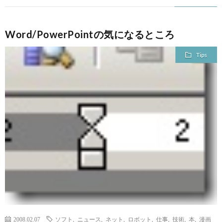
Word/PowerPointの気になるところ
Tips
2008.02.07
ソフト
,
ニュース
,
ネット
,
ロボット
,
仕事
,
技術
,
本
,
漫画