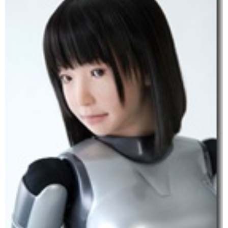
ェ
ル
旅
ッ
メ
行・
こ
ト
散
の
歩
ブ
ロ
グ
に
つ
い