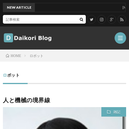
NEW ARTICLE
[Mac]Mac
ロボット
HOME
雑
ロボット
記
Tips
人と機械の境界線
ガ
雑記
ジ
グ