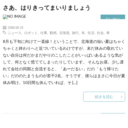
さあ、はりきってまいりましょう
雑記
2008.08.18
ニュース
,
ロボット
,
仕事
,
動画
,
北海道
,
旅行
,
本
,
生活
,
社会
,
車
8月も下旬に向けて一直線！ということで、北海道の短い夏はちゃく
ちゃくと終わりへと近づいているわけですが、未だ休みの取れてい
ない自分は何だかまだやりのこしたことがいっぱいあるような気が
して、何となく慌ててしまったりしています。 そんなお昼。少し遅
れて会社の同期と合流すると、「あーだるい」だの「もう帰りた
い」だののたまうものが若干2名。そうです、彼らはまさに今日が夏
休み明け。10日間も休んでいれば、そ […]
続きを読む