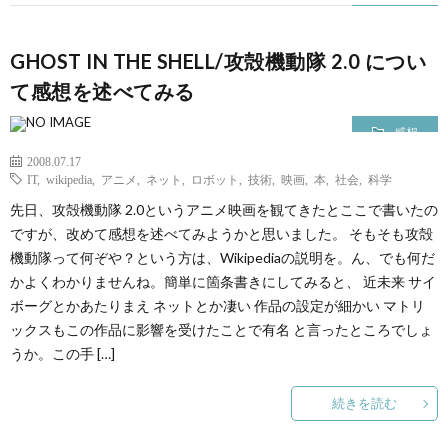
GHOST IN THE SHELL/攻殻機動隊 2.0 につい
て感想を述べてみる
感想
2008.07.17
IT
,
wikipedia
,
アニメ
,
ネット
,
ロボット
,
技術
,
映画
,
本
,
社会
,
科学
先日、攻殻機動隊 2.0というアニメ映画を観てきたとここで書いたの
ですが、改めて感想を述べてみようかと思いました。 そもそも攻殻
機動隊って何ぞや？という方は、Wikipediaの説明を。ん、でも何だ
かよくわかりませんね。簡単に箇条書きにしてみると、 近未来 サイ
ボーグとかあたりまえ ネットとか凄い 作品の設定が細かい マトリ
ックスもこの作品に影響を受けたことで有名 と言ったところでしょ
うか。この手 […]
続きを読む