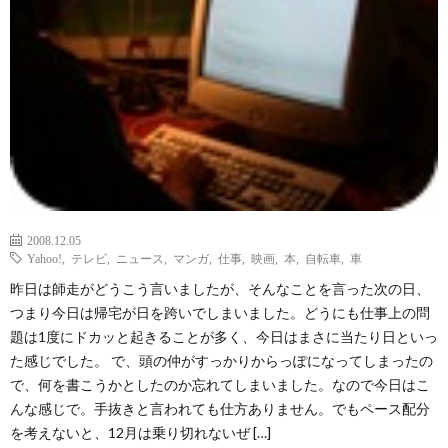
2008.12.05
Yahoo!
,
テレビ
,
ニュース
,
マンガ
,
仕事
,
映画
,
本
,
自転車
,
車
昨日は師走がどうこう言いましたが、そんなことを言った次の日、
つまり今日は帰宅が日を跨いでしまいました。どうにも仕事上の問
題は1度にドカッと起きることが多く、今日はまさに当たり日といっ
た感じでした。 で、頭の仲がすっかりからっぽになってしまったの
で、何を書こうかとしたのか忘れてしまいました。なので今日はこ
んな感じで。手抜きと言われても仕方ありません。でもペース配分
を考えないと、12月は乗り切れないぜ […]