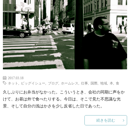
ェ
ル
旅
ッ
メ
行・
こ
ト
散
の
歩
ブ
ロ
2017.03.18
グ
ネット
,
ビッグイシュー
,
ブログ
,
ホームレス
,
仕事
,
国際
,
地域
,
本
,
食
久しぶりにお弁当がなかった。こういうとき、会社の同期に声をか
に
けて、お昼は外で食べたりする。今日は、そこで見た不思議な光
景、そして自分の浅はかさを少し反省した日であった。
つ
続きを読む
い