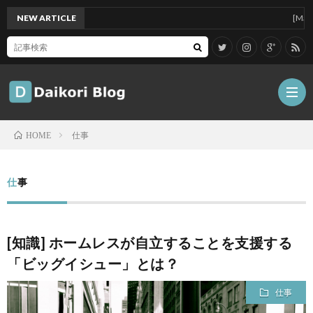
NEW ARTICLE
[Mac]Mac 
仕事
HOME
雑
仕事
記
Tips
[知識] ホームレスが自立することを支援する
ガ
「ビッグイシュー」とは？
ジ
グ
仕事