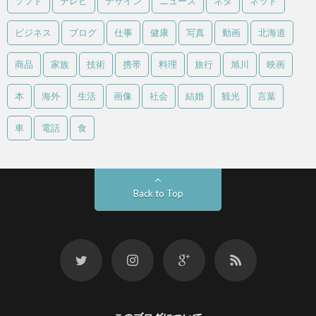
ソフト
テレビ
デザイン
ニュース
ネタ
ネット
ビジネス
ブログ
仕事
健康
写真
動画
北海道
商品
家族
技術
携帯
料理
旅行
旭川
映画
本
海外
生活
画像
社会
結婚
観光
言葉
車
電話
食
Back to Top