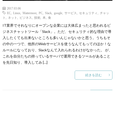
2017.03.06
EC
,
Linux
,
Mattermost
,
PC
,
Slack
,
google
,
サービス
,
セキュリティ
,
チャッ
ト
,
ネット
,
ビジネス
,
技術
,
本
,
食
IT業界でそれなりにオープンな企業には大体広まったと思われるビ
ジネスチャットツール「Slack」。ただ、セキュリティ的な理由で導
入したくても出来ないところも多いんじゃないかと思う。うちもそ
の中の一つで、他所のWebサービスを使うなんてもってのほか！な
ルールになっており、Slackなんて入れられるわけがなかった。 が、
これを自分たちの持っているサーバで運用できるツールがあること
を先日知り、導入してみ […]
続きを読む