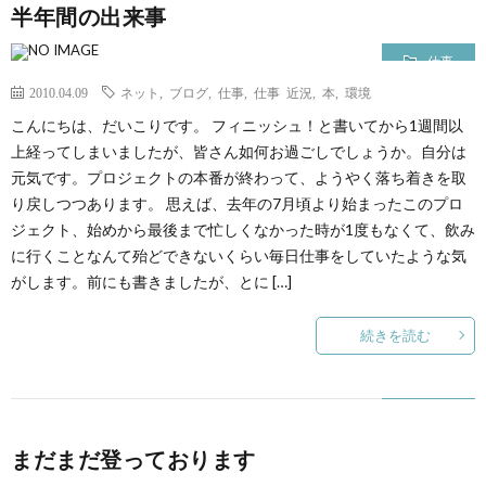
半年間の出来事
仕事
2010.04.09
ネット
,
ブログ
,
仕事
,
仕事 近況
,
本
,
環境
こんにちは、だいこりです。 フィニッシュ！と書いてから1週間以
上経ってしまいましたが、皆さん如何お過ごしでしょうか。自分は
元気です。プロジェクトの本番が終わって、ようやく落ち着きを取
り戻しつつあります。 思えば、去年の7月頃より始まったこのプロ
ジェクト、始めから最後まで忙しくなかった時が1度もなくて、飲み
に行くことなんて殆どできないくらい毎日仕事をしていたような気
がします。前にも書きましたが、とに […]
続きを読む
まだまだ登っております