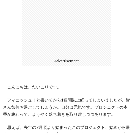
ェ
ル
旅
ッ
メ
行・
こ
ト
散
の
歩
ブ
Advertisement
ロ
グ
こんにちは、だいこりです。
フィニッシュ！と書いてから1週間以上経ってしまいましたが、皆
に
さん如何お過ごしでしょうか。自分は元気です。プロジェクトの本
番が終わって、ようやく落ち着きを取り戻しつつあります。
つ
思えば、去年の7月頃より始まったこのプロジェクト、始めから最
い