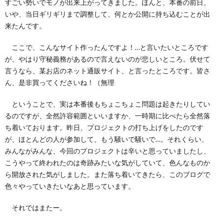
すごい勢いでモノが出来上がってきました。ほんと、本番の前日、
いや、当日ギリギリまで調整して、何とか公開に持ち込むことが出
来たんです。
ここで、こんなサイト作ったんですよ！…と言いたいところです
が、やはり守秘義務があるので言えないのが悲しいところ。伏せて
言うなら、某お店のネット通販サイト、と言ったところです。皆さ
ん、是非買ってくださいね！（無理
ということで、実は本番後もちょこちょこ問題は起きたりしてい
るのですが、全然許容範囲といいますか、一時期に比べたら全然落
ち着いております。昨日、プロジェクトの打ち上げをしたのです
が、ほとんどの人が参加して、もう騒いで騒いで…。それくらい、
みんながみんな、今回のプロジェクトは辛いと思っていましたし、
こうやって終われたのは奇跡みたいな気がしていて、色んなものか
ら開放された気がしました。また落ち着いてきたら、このブログで
色々やっていきたいなあと思っています。
それではまたー。