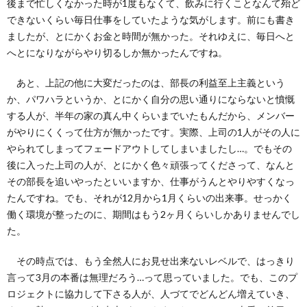
後まで忙しくなかった時が1度もなくて、飲みに行くことなんて殆ど
できないくらい毎日仕事をしていたような気がします。前にも書き
て
ましたが、とにかくお金と時間が無かった。それゆえに、毎日へと
へとになりながらやり切るしか無かったんですね。
あと、上記の他に大変だったのは、部長の利益至上主義という
か、パワハラというか、とにかく自分の思い通りにならないと憤慨
する人が、半年の家の真ん中くらいまでいたもんだから、メンバー
がやりにくくって仕方が無かったです。実際、上司の1人がその人に
やられてしまってフェードアウトしてしまいましたし…。でもその
後に入った上司の人が、とにかく色々頑張ってくださって、なんと
その部長を追いやったといいますか、仕事がうんとやりやすくなっ
たんですね。でも、それが12月から1月くらいの出来事。せっかく
働く環境が整ったのに、期間はもう2ヶ月くらいしかありませんでし
た。
その時点では、もう全然人にお見せ出来ないレベルで、はっきり
言って3月の本番は無理だろう…って思っていました。でも、このプ
ロジェクトに協力して下さる人が、人づてでどんどん増えていき、