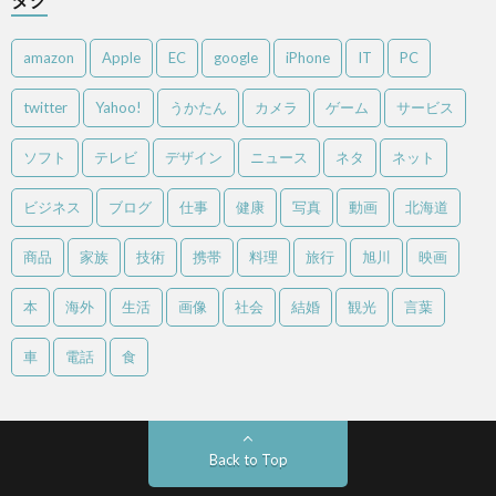
amazon
Apple
EC
google
iPhone
IT
PC
twitter
Yahoo!
うかたん
カメラ
ゲーム
サービス
ソフト
テレビ
デザイン
ニュース
ネタ
ネット
ビジネス
ブログ
仕事
健康
写真
動画
北海道
商品
家族
技術
携帯
料理
旅行
旭川
映画
本
海外
生活
画像
社会
結婚
観光
言葉
車
電話
食
Back to Top