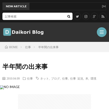
NEW ARTICLE
[Mac]Mac
仕事
半年間の出来事
HOME
雑
半年間の出来事
記
Tips
2010.04.09
仕事
ネット
,
ブログ
,
仕事
,
仕事 近況
,
本
,
環境
ガ
ジ
グ