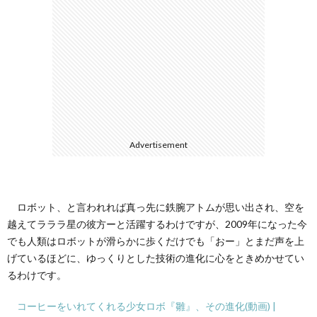
ェ
ル
旅
ッ
メ
行・
こ
ト
散
の
歩
ブ
Advertisement
ロ
グ
ロボット、と言われれば真っ先に鉄腕アトムが思い出され、空を
越えてラララ星の彼方ーと活躍するわけですが、2009年になった今
に
でも人類はロボットが滑らかに歩くだけでも「おー」とまだ声を上
げているほどに、ゆっくりとした技術の進化に心をときめかせてい
るわけです。
つ
コーヒーをいれてくれる少女ロボ『雛』、その進化(動画) |
い