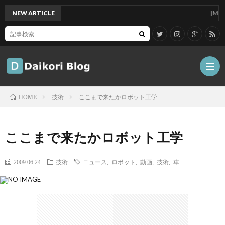
NEW ARTICLE
[Mac]Mac
技術
ここまで来たかロボット工学
HOME
雑
ここまで来たかロボット工学
記
Tips
2009.06.24
技術
ニュース
,
ロボット
,
動画
,
技術
,
車
ガ
ジ
グ