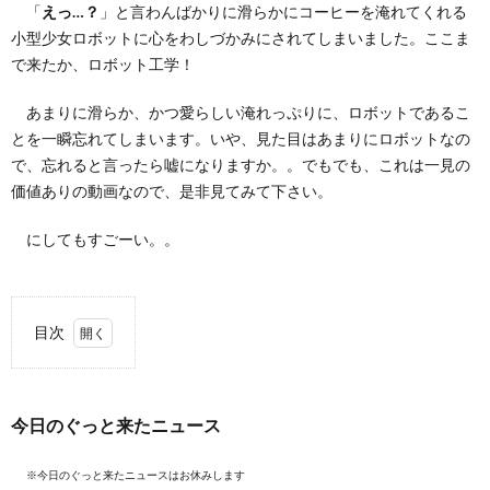
「
えっ…？
」と言わんばかりに滑らかにコーヒーを淹れてくれる
小型少女ロボットに心をわしづかみにされてしまいました。ここま
で来たか、ロボット工学！
あまりに滑らか、かつ愛らしい淹れっぷりに、ロボットであるこ
とを一瞬忘れてしまいます。いや、見た目はあまりにロボットなの
で、忘れると言ったら嘘になりますか。。でもでも、これは一見の
価値ありの動画なので、是非見てみて下さい。
にしてもすごーい。。
目次
1.
今日
のぐ
今日のぐっと来たニュース
っと
来た
ニュ
※今日のぐっと来たニュースはお休みします