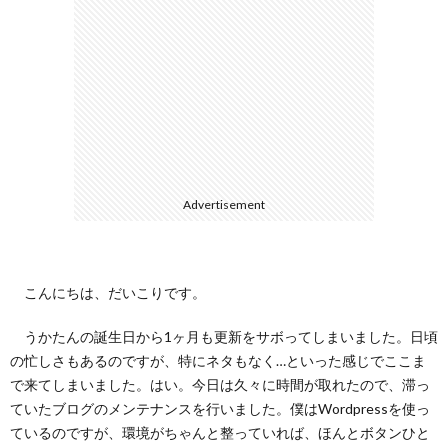
ェ
ル
旅
ッ
メ
行・
こ
ト
散
の
歩
ブ
Advertisement
ロ
グ
こんにちは、だいこりです。
うかたんの誕生日から1ヶ月も更新をサボってしまいました。日頃
に
の忙しさもあるのですが、特にネタもなく…といった感じでここま
で来てしまいました。はい。今日は久々に時間が取れたので、滞っ
つ
ていたブログのメンテナンスを行いました。僕はWordpressを使っ
ているのですが、環境がちゃんと整っていれば、ほんとボタンひと
い