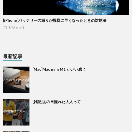
[iPhone]バッテリーの減りが異様に早くなったときの対処法
ガジェット
最新記事
[Mac]Mac mini M1 がいい感じ
[雑記]あの日憧れた大人って