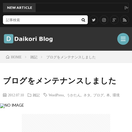
NEW ARTICLE
[Mac]M
雑記
ブログをメンテナンスしました
HOME
雑
ブログをメンテナンスしました
記
Tips
2012.07.10
雑記
WordPress
,
うかたん
,
ネタ
,
ブログ
,
本
,
環境
ガ
ジ
グ