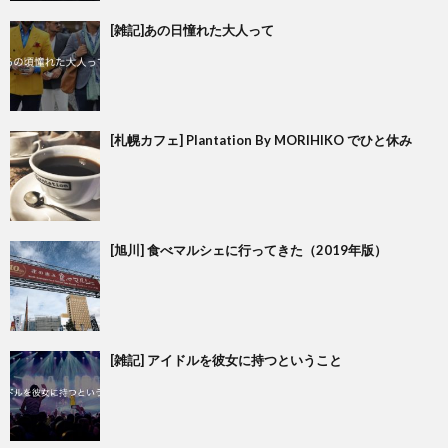
[雑記]あの日憧れた大人って
[札幌カフェ] Plantation By MORIHIKO でひと休み
[旭川] 食べマルシェに行ってきた（2019年版）
[雑記] アイドルを彼女に持つということ