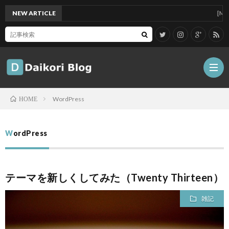
NEW ARTICLE
[Mac]Ma
WordPress
HOME
雑
WordPress
記
Tips
テーマを新しくしてみた（Twenty Thirteen）
ガ
雑記
ジ
グ