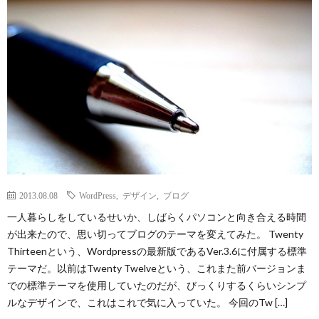
ェ
ル
旅
ッ
メ
行・
こ
ト
散
の
歩
ブ
ロ
2013.08.08
WordPress
,
デザイン
,
ブログ
グ
一人暮らしをしているせいか、しばらくパソコンと向き合える時間
が出来たので、思い切ってブログのテーマを変えてみた。 Twenty
に
Thirteenという、Wordpressの最新版であるVer.3.6に付属する標準
テーマだ。以前はTwenty Twelveという、これまた前バージョンま
つ
での標準テーマを使用していたのだが、びっくりするくらいシンプ
ルなデザインで、これはこれで気に入っていた。 今回のTw […]
い