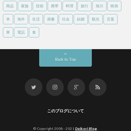
商品
家族
技術
携帯
料理
旅行
旭川
映画
本
海外
生活
画像
社会
結婚
観光
言葉
車
電話
食
Back to Top
このブログについて
© Copyright 2008 - 2021
Daikori Blog
.