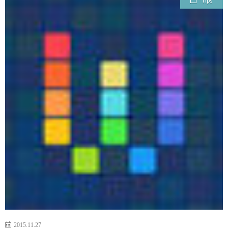
Tips
ェ
ル
旅
ッ
メ
行・
こ
ト
散
の
歩
ブ
ロ
グ
に
つ
2015.11.27
い