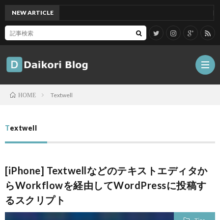
NEW ARTICLE
[Mac]
Textwell
HOME
雑
Textwell
記
Tips
[iPhone] Textwellなどのテキストエディタか
ガ
らWorkflowを経由してWordPressに投稿す
るスクリプト
ジ
グ