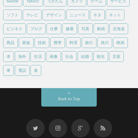
twitter
Yahoo!
うかたん
カメラ
ゲーム
サービス
ソフト
テレビ
デザイン
ニュース
ネタ
ネット
ビジネス
ブログ
仕事
健康
写真
動画
北海道
商品
家族
技術
携帯
料理
旅行
旭川
映画
本
海外
生活
画像
社会
結婚
観光
言葉
車
電話
食
Back to Top