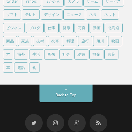
twitter
Yahoo!
うかたん
カメラ
ゲーム
サービス
ソフト
テレビ
デザイン
ニュース
ネタ
ネット
ビジネス
ブログ
仕事
健康
写真
動画
北海道
商品
家族
技術
携帯
料理
旅行
旭川
映画
本
海外
生活
画像
社会
結婚
観光
言葉
車
電話
食
Back to Top