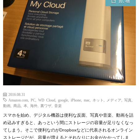
買い物
ェ
ル
旅
ッ
メ
行・
こ
ト
散
の
歩
ブ
ロ
グ
2016.08.31
Amazon.com
,
PC
,
WD Cloud
,
google
,
iPhone
,
mac
,
ネット
,
メディア
,
写真
,
に
動画
,
商品
,
本
,
海外
,
裏ワザ
,
音楽
スマホを始め、デジタル機器は便利な反面、写真や音楽、動画を詰
つ
め込みすぎると、あっという間にストレージの容量が足りなくなっ
てしまう。そこで便利なのがDropboxなどに代表されるオンライン
ストレージだが、容量が増えるとそれなりにお金がかかってしま
い