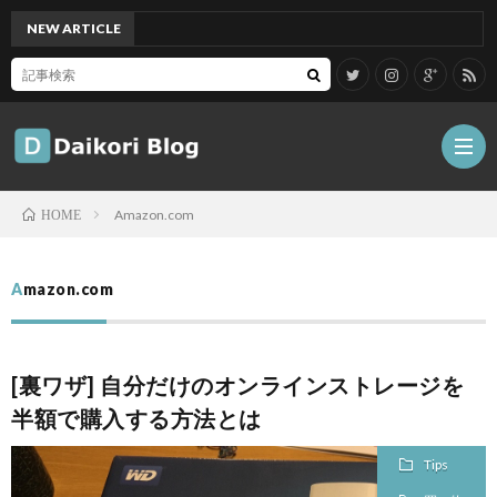
NEW ARTICLE
[Mac]
Amazon.com
HOME
雑
Amazon.com
記
Tips
[裏ワザ] 自分だけのオンラインストレージを
ガ
半額で購入する方法とは
ジ
グ
Tips