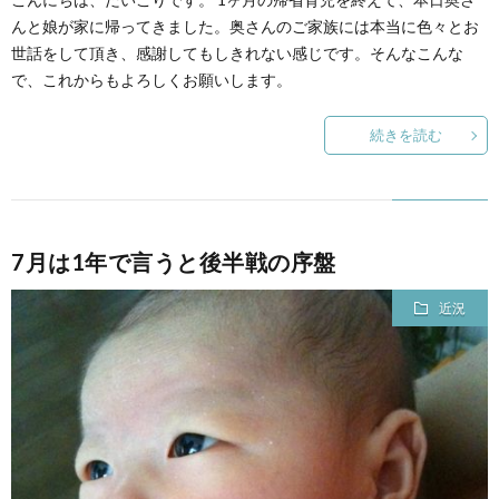
ェ
ル
旅
んと娘が家に帰ってきました。奥さんのご家族には本当に色々とお
世話をして頂き、感謝してもしきれない感じです。そんなこんな
ッ
メ
行・
こ
で、これからもよろしくお願いします。
ト
散
続きを読む
の
歩
ブ
ロ
7月は1年で言うと後半戦の序盤
近況
グ
に
つ
い