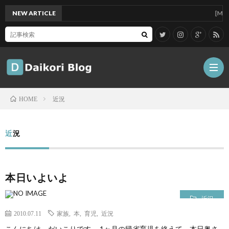
NEW ARTICLE
[Mac]Mac 
近況
HOME
雑
近況
記
Tips
本日いよいよ
ガ
近況
ジ
グ
2010.07.11
家族
,
本
,
育児
,
近況
こんにちは、だいこりです。 1ヶ月の帰省育児を終えて、本日奥さ