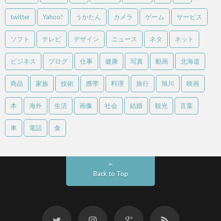
twitter
Yahoo!
うかたん
カメラ
ゲーム
サービス
ソフト
テレビ
デザイン
ニュース
ネタ
ネット
ビジネス
ブログ
仕事
健康
写真
動画
北海道
商品
家族
技術
携帯
料理
旅行
旭川
映画
本
海外
生活
画像
社会
結婚
観光
言葉
車
電話
食
Back to Top