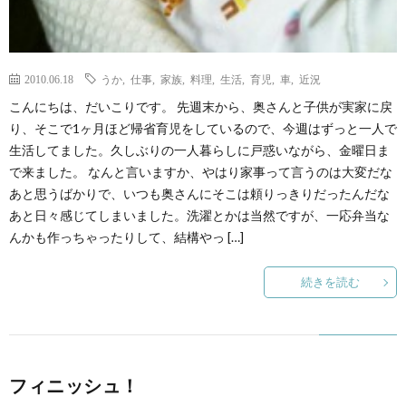
2010.06.18
うか
,
仕事
,
家族
,
料理
,
生活
,
育児
,
車
,
近況
こんにちは、だいこりです。 先週末から、奥さんと子供が実家に戻
り、そこで1ヶ月ほど帰省育児をしているので、今週はずっと一人で
生活してました。久しぶりの一人暮らしに戸惑いながら、金曜日ま
で来ました。 なんと言いますか、やはり家事って言うのは大変だな
あと思うばかりで、いつも奥さんにそこは頼りっきりだったんだな
あと日々感じてしまいました。洗濯とかは当然ですが、一応弁当な
んかも作っちゃったりして、結構やっ […]
続きを読む
フィニッシュ！