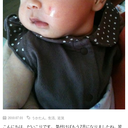
て
2010.07.01
うかたん
,
生活
,
近況
こんにちは、だいこりです。 気付けばもう7月になりましたね。皆