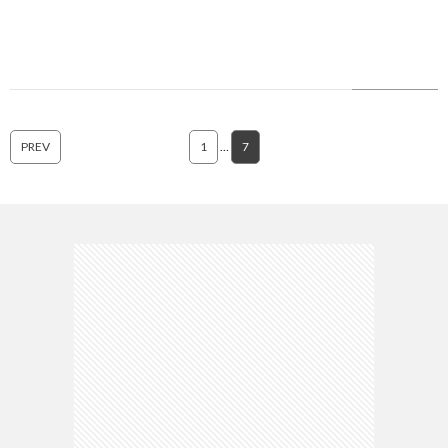
PREV
1
…
7