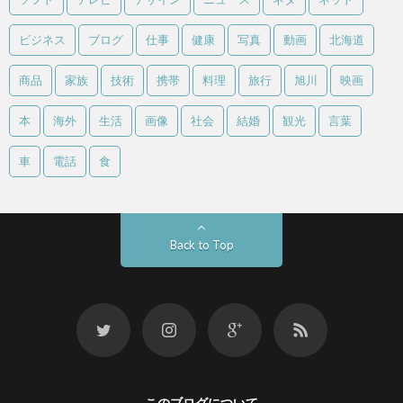
ビジネス
ブログ
仕事
健康
写真
動画
北海道
商品
家族
技術
携帯
料理
旅行
旭川
映画
本
海外
生活
画像
社会
結婚
観光
言葉
車
電話
食
Back to Top
このブログについて