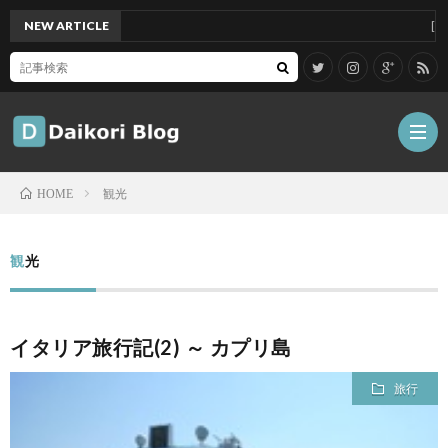
NEW ARTICLE
[Mac]M
観光
HOME
雑
観光
記
Tips
イタリア旅行記(2) ～ カプリ島
ガ
旅行
ジ
グ