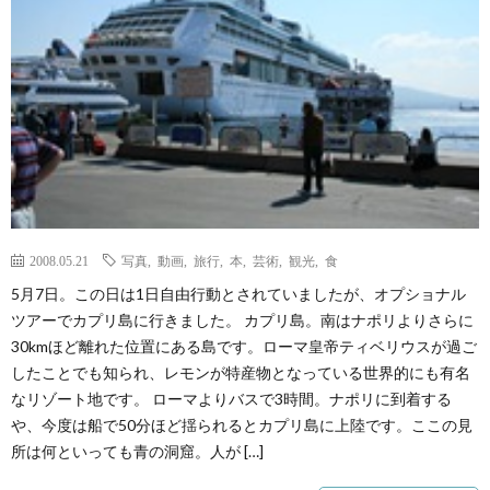
ェ
ル
旅
ッ
メ
行・
こ
ト
散
の
歩
ブ
ロ
2008.05.21
写真
,
動画
,
旅行
,
本
,
芸術
,
観光
,
食
5月7日。この日は1日自由行動とされていましたが、オプショナル
グ
ツアーでカプリ島に行きました。 カプリ島。南はナポリよりさらに
30kmほど離れた位置にある島です。ローマ皇帝ティベリウスが過ご
に
したことでも知られ、レモンが特産物となっている世界的にも有名
なリゾート地です。 ローマよりバスで3時間。ナポリに到着する
や、今度は船で50分ほど揺られるとカプリ島に上陸です。ここの見
つ
所は何といっても青の洞窟。人が […]
い