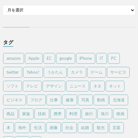
タグ
amazon
Apple
EC
google
iPhone
IT
PC
twitter
Yahoo!
うかたん
カメラ
ゲーム
サービス
ソフト
テレビ
デザイン
ニュース
ネタ
ネット
ビジネス
ブログ
仕事
健康
写真
動画
北海道
商品
家族
技術
携帯
料理
旅行
旭川
映画
本
海外
生活
画像
社会
結婚
観光
言葉