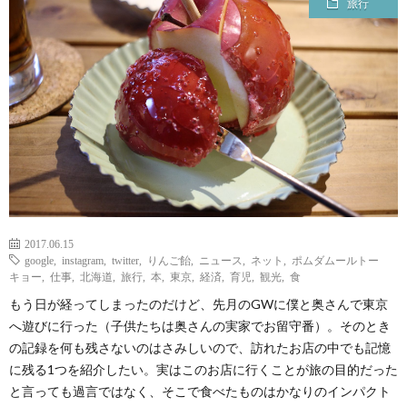
旅行
ェ
ル
旅
ッ
メ
行・
こ
ト
散
の
歩
ブ
ロ
2017.06.15
グ
google
,
instagram
,
twitter
,
りんご飴
,
ニュース
,
ネット
,
ポムダムールトー
キョー
,
仕事
,
北海道
,
旅行
,
本
,
東京
,
経済
,
育児
,
観光
,
食
もう日が経ってしまったのだけど、先月のGWに僕と奥さんで東京
に
へ遊びに行った（子供たちは奥さんの実家でお留守番）。そのとき
の記録を何も残さないのはさみしいので、訪れたお店の中でも記憶
つ
に残る1つを紹介したい。実はこのお店に行くことが旅の目的だった
と言っても過言ではなく、そこで食べたものはかなりのインパクト
い