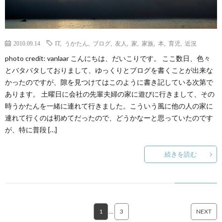
2010.09.14
IT
,
うかたん
,
ブログ
,
友人
,
家
,
家族
,
本
,
育児
,
近況
photo credit: vanlaar こんにちは、だいこりです。 ここ数日、色々
とバタバタしておりまして、ゆっくりとブログを書くことが出来な
かったのですが、隙を見つけてはこのように書き記している次第で
あります。 土曜日に会社の先輩夫婦の家に遊びに行きまして、その
時うかたんを一緒に連れて行きました。こういう風に他の人の家に
連れて行くのは初めてだったので、どうかなーと思っていたのです
が、特に普段 […]
続きを読む
1
…
3
NEXT