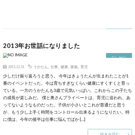
2013年お世話になりました
雑記
2013.12.31
うかたん
,
仕事
,
健康
,
家族
,
育児
少しだけ振り返ろうと思う。 今年はきょうたんが生まれたことが1
番のイベントだった。今は育ちすぎなくらい健康にすくすくと育っ
ている。一方のうかたんも3歳で元気いっぱい。これからこの子たち
の成長が楽しみだ。 僕と奥さんプライベートは、育児に追われ、あ
ってないようなものだった。子供が小さいとこれが普通だと思う
が、もう少し上手く時間をコントロール出来るようになりたい。特
に僕は、今年の後半は仕事に悩んでばか […]
続きを読む