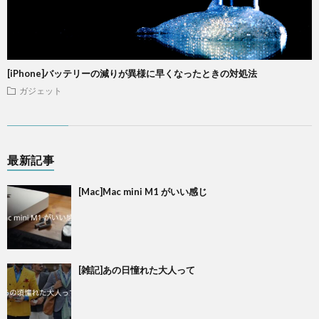
[iPhone]バッテリーの減りが異様に早くなったときの対処法
ガジェット
最新記事
[Mac]Mac mini M1 がいい感じ
[雑記]あの日憧れた大人って