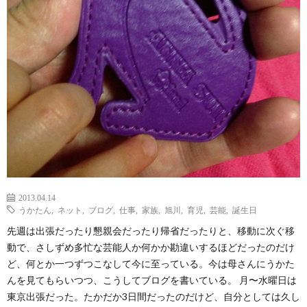
2013.04.14
うかたん
,
ネット
,
ブログ
,
仕事
,
家族
,
旭川
,
育児
,
芸能
,
誕生日
先週は出張だったり懇親会だったり帰省だったりと、移動に次ぐ移
動で、さしずめ多忙な芸能人か何かか勘違いするほどだったのだけ
ど、何とか一つずつこなして今に至っている。今は母さんにうかた
んを見てもらいつつ、こうしてブログを書いている。 月〜水曜日は
東京出張だった。たかだか3日間だったのだけど、自分としては久し