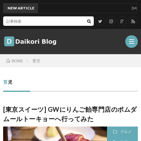
NEW ARTICLE
[Mac]Mac m
育児
HOME
雑
育児
記
Tips
[東京スイーツ] GWにりんご飴専門店のポムダ
ガ
ムールトーキョーへ行ってみた
ジ
グ
グルメ