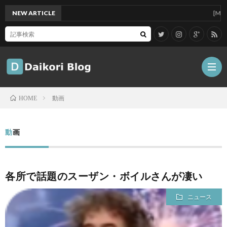
NEW ARTICLE
[Mac]Mac
動画
HOME
雑
動画
記
Tips
各所で話題のスーザン・ボイルさんが凄い
ガ
ニュース
ジ
グ