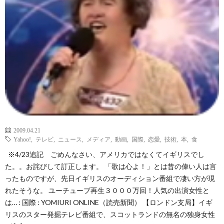
ェ
ル
旅
ッ
メ
行・
こ
ト
散
の
歩
ブ
ロ
2009.04.21
Yahoo!
,
テレビ
,
ニュース
,
メディア
,
動画
,
国際
,
恋愛
,
技術
,
本
,
食
グ
※4/23追記 ごめんなさい、アメリカではなくてイギリスでし
た。。お詫びして訂正します。 「歌は心よ！」とは昔の偉い人は言
に
ったものですが、先日イギリスのオーディション番組で凄い方が現
れたそうな。 ユーチューブ再生３０００万回！人気の出演女性と
つ
は… : 国際 : YOMIURI ONLINE（読売新聞） 【ロンドン支局】イギ
リスのスター発掘テレビ番組で、スコットランドの無名の独身女性
い