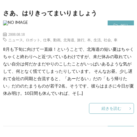
さあ、はりきってまいりましょう
雑記
2008.08.18
ニュース
,
ロボット
,
仕事
,
動画
,
北海道
,
旅行
,
本
,
生活
,
社会
,
車
8月も下旬に向けて一直線！ということで、北海道の短い夏はちゃく
ちゃくと終わりへと近づいているわけですが、未だ休みの取れてい
ない自分は何だかまだやりのこしたことがいっぱいあるような気が
して、何となく慌ててしまったりしています。 そんなお昼。少し遅
れて会社の同期と合流すると、「あーだるい」だの「もう帰りた
い」だののたまうものが若干2名。そうです、彼らはまさに今日が夏
休み明け。10日間も休んでいれば、そ […]
続きを読む