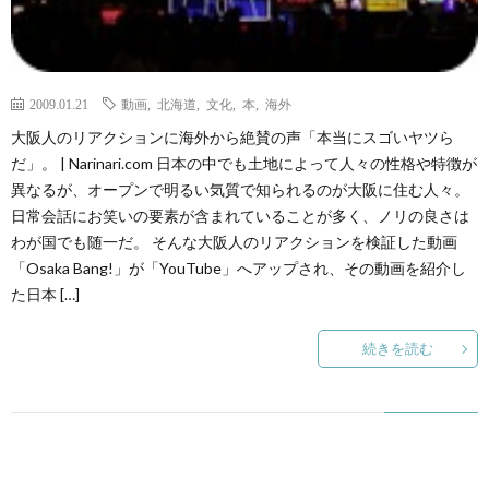
2009.01.21
動画
,
北海道
,
文化
,
本
,
海外
大阪人のリアクションに海外から絶賛の声「本当にスゴいヤツら
だ」。 | Narinari.com 日本の中でも土地によって人々の性格や特徴が
異なるが、オープンで明るい気質で知られるのが大阪に住む人々。
日常会話にお笑いの要素が含まれていることが多く、ノリの良さは
わが国でも随一だ。 そんな大阪人のリアクションを検証した動画
「Osaka Bang!」が「YouTube」へアップされ、その動画を紹介し
た日本 […]
続きを読む