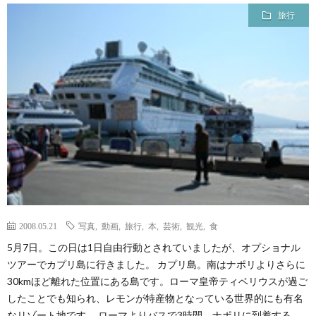
旅行
2008.05.21
写真
,
動画
,
旅行
,
本
,
芸術
,
観光
,
食
5月7日。この日は1日自由行動とされていましたが、オプショナル
ツアーでカプリ島に行きました。 カプリ島。南はナポリよりさらに
30kmほど離れた位置にある島です。ローマ皇帝ティベリウスが過ご
したことでも知られ、レモンが特産物となっている世界的にも有名
なリゾート地です。 ローマよりバスで3時間。ナポリに到着する