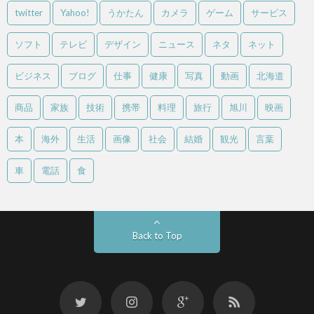
twitter
Yahoo!
うかたん
カメラ
ゲーム
サービス
ソフト
テレビ
デザイン
ニュース
ネタ
ネット
ビジネス
ブログ
仕事
健康
写真
動画
北海道
商品
家族
技術
携帯
料理
旅行
旭川
映画
本
海外
生活
画像
社会
結婚
観光
言葉
車
電話
食
Back to Top