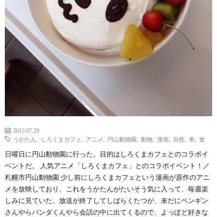
2013.07.29
うかたん
,
しろくまカフェ
,
アニメ
,
円山動物園
,
動物
,
漫画
,
自然
,
車
,
食
日曜日に円山動物園に行った。目的はしろくまカフェとのコラボイ
ベントだ。 人気アニメ「しろくまカフェ」とのコラボイベント！／
札幌市円山動物園 少し前にしろくまカフェという漫画が原作のアニ
メを放映しており、これをうかたんがたいそう気に入って、毎週楽
しみに見ていた。放送が終了してしばらくたつが、未だにペンギン
さんやらパンダくんやら会話の中に出てくるので、よっぽど好きな