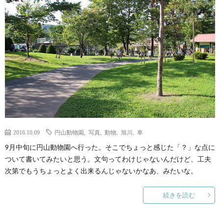
ェ
ル
旅
ッ
メ
行・
こ
ト
散
の
歩
ブ
ロ
2016.10.09
円山動物園
,
写真
,
動物
,
旭川
,
車
グ
9月中旬に円山動物園へ行った。そこでちょっと感じた「？」な点に
ついて書いてみたいと思う。文句ってわけじゃないんだけど、工夫
に
次第でもうちょっとよく出来るんじゃないかなあ、みたいな。
つ
続きを読む
い