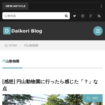
NEW ARTICLE
[Mac]M
円山動物園
HOME
雑
円山動物園
記
Tips
[感想] 円山動物園に行ったら感じた「？」な
ガ
点
ジ
グ
感想