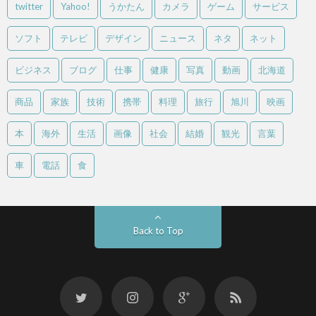
twitter
Yahoo!
うかたん
カメラ
ゲーム
サービス
ソフト
テレビ
デザイン
ニュース
ネタ
ネット
ビジネス
ブログ
仕事
健康
写真
動画
北海道
商品
家族
技術
携帯
料理
旅行
旭川
映画
本
海外
生活
画像
社会
結婚
観光
言葉
車
電話
食
Back to Top