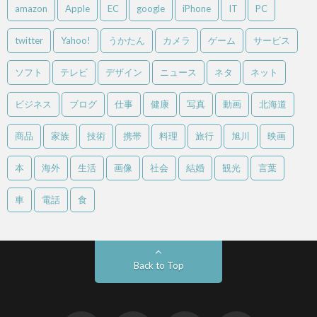
amazon
Apple
EC
google
iPhone
IT
PC
twitter
Yahoo!
うかたん
カメラ
ゲーム
サービス
ソフト
テレビ
デザイン
ニュース
ネタ
ネット
ビジネス
ブログ
仕事
健康
写真
動画
北海道
商品
家族
技術
携帯
料理
旅行
旭川
映画
本
海外
生活
画像
社会
結婚
観光
言葉
車
電話
食
Back to Top