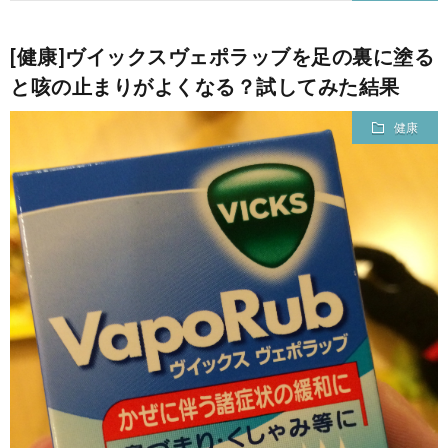
て
[健康]ヴイックスヴェポラッブを足の裏に塗る
と咳の止まりがよくなる？試してみた結果
健康