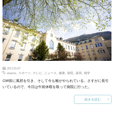
ェ
ル
旅
ッ
メ
行・
こ
ト
散
の
歩
ブ
ロ
2015.05.07
グ
amazon
,
スポーツ
,
テレビ
,
ニュース
,
健康
,
病院
,
薬局
,
雑学
GW前に風邪を引き、そして今も喉がやられている。さすがに長引
に
いているので、今日は午前休暇を取って病院に行った。
続きを読む
つ
い