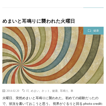
めまいと耳鳴りに襲われた火曜日
健康
2014.02.20
IT
,
めまい
,
ネット
,
健康
,
耳鳴り
,
車
火曜日、突然めまいと耳鳴りに襲われた。初めての経験だったの
で、状況を書いておこうと思う。 視界がぐるりと回る photo credit: