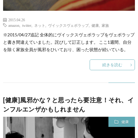
2015.04.26
amazon
,
twitter
,
ネット
,
ヴイックスヴェボラップ
,
健康
,
家族
※2015/04/27追記 全体的にヴイックスヴェポラッブをヴェボラップ
と書き間違えていました。詫びして訂正します。 ここ1週間、自分
を除く家族全員が風邪をひいており、困った状態が続いている。
続きを読む
[健康]風邪かな？と思ったら要注意！それ、イ
ンフルエンザかもしれません
健康