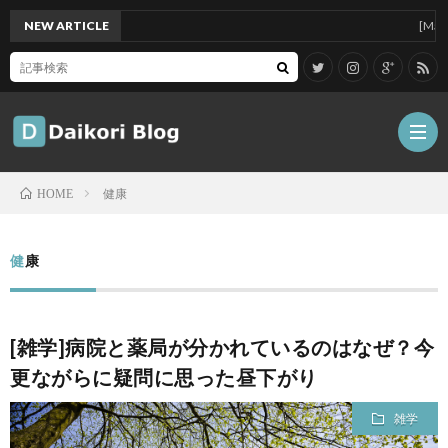
NEW ARTICLE
[Mac]Mac m
健康
HOME
雑
健康
記
Tips
[雑学]病院と薬局が分かれているのはなぜ？今
ガ
更ながらに疑問に思った昼下がり
ジ
グ
雑学