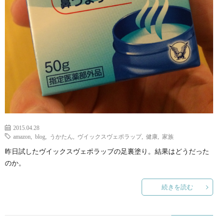
2015.04.28
amazon
,
blog
,
うかたん
,
ヴイックスヴェポラップ
,
健康
,
家族
昨日試したヴイックスヴェポラッブの足裏塗り。結果はどうだった
のか。
続きを読む