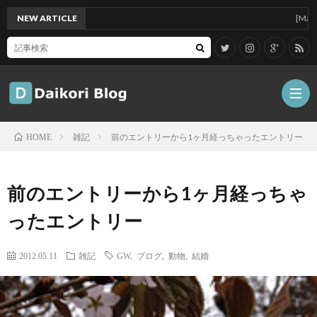
NEW ARTICLE
[Mac]Mac 
雑記
前のエントリーから1ヶ月経っちゃったエントリー
HOME
雑
前のエントリーから1ヶ月経っちゃ
記
Tips
ったエントリー
ガ
2012.05.11
雑記
GW
,
ブログ
,
動物
,
結婚
ジ
グ