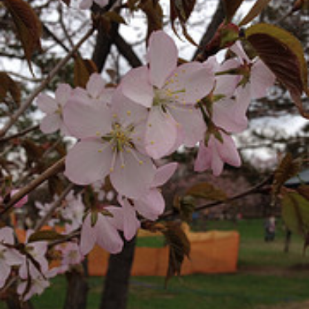
ェ
ル
旅
ッ
メ
行・
こ
ト
散
の
歩
ブ
ロ
グ
に
つ
い