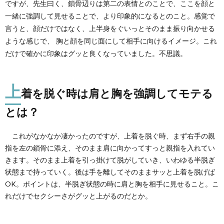
ですが、先生曰く、鎖骨辺りは第二の表情とのことで、ここを顔と
とは？
一緒に強調して見せることで、より印象的になるとのこと。感覚で
1.3.
言うと、顔だけではなく、上半身をぐいっとそのまま振り向かせる
そして
ような感じで、 胸と顔を同じ面にして相手に向けるイメージ。これ
飲み物
の差し
だけで確かに印象はグッと良くなっていました。不思議。
入れは
脇に挟
んでモ
テると
上
着を脱ぐ時は肩と胸を強調してモテる
は？
とは？
1.4.
そして
思った
これがなかなか凄かったのですが、上着を脱ぐ時、まず右手の親
こと。
指を左の鎖骨に添え、そのまま肩に向かってすっと親指を入れてい
きます。そのまま上着を引っ掛けて脱がしていき、いわゆる半脱ぎ
状態まで持っていく。後は手を離してそのままサッと上着を脱げば
OK。ポイントは、半脱ぎ状態の時に肩と胸を相手に見せること。こ
れだけでセクシーさがグッと上がるのだとか。