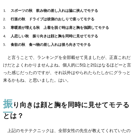
を落
とす
スポーツの秋 飲み物の差し入れは脇に挟んでモテる
秋の
行楽の秋 ドライブは彼側のおしりで座ってモテる
モテ
仕草
寒暖差が増える秋 上着を脱ぐ時は肩と胸を強調してモテる
ラン
人恋しい秋 振り向きは顔と胸を同時に見せてモテる
キン
グ
食欲の秋 食べ物の差し入れは後ろ向きでモテる
1.1.
と言うことで、ランキングを全部載せて見ましたが、正直これだ
振り向
きは顔
けだとよくわかりませんよね。個人的に5位と2位はなるほどーと言
と胸を
った感じだったのですが、それ以外はやられたらたしかにグラっと
同時に
来るかもね、と思いました。はい。
見せて
モテる
とは？
振
1.2.
り向きは顔と胸を同時に見せてモテる
上着を
脱ぐ時
とは？
は肩と
胸を強
調して
上記のモテテクニックは、全部女性の先生が教えてくれていたの
モテる