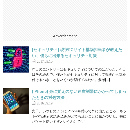
Advertisement
[セキュリティ] 現役ECサイト構築担当者が教えた
い、僕らに出来るセキュリティ対策
2017.03.10
昨日のエントリーはセキュリティについての話だった。今日
はその続きで、僕たちがセキュリティに対して普段から気を
付けるべきことをいくつか挙げてみたい。参考[…]
[iPhone] 身に覚えのない速度制限にかかってしまっ
たときの対処方法
2016.09.19
先日、いつものようにiPhoneを持って外に出たところ、ネッ
トやTwitterの読み込みがとても遅いことに気がついた。特に
パケット使いすぎというわけで[…]