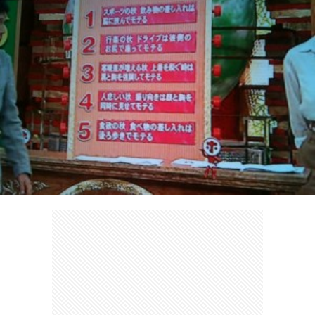
ェ
ル
旅
ッ
メ
行・
こ
ト
散
の
歩
ブ
ロ
グ
に
つ
い