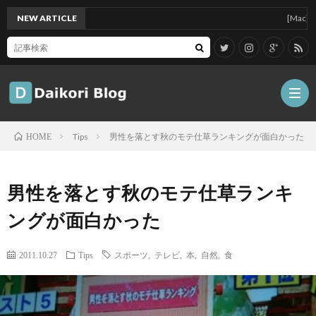
NEW ARTICLE
[Mac]Mac mi
Tips
男性を落とす秋のモテ仕草ランキングが面白かった
HOME
雑
男性を落とす秋のモテ仕草ランキ
記
Tips
ングが面白かった
ガ
2011.10.27
Tips
スポーツ
,
テレビ
,
本
,
自然
,
食
ジ
グ