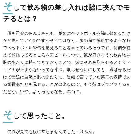
そ
して飲み物の差し入れは脇に挟んでモ
テるとは？
僕も司会のさんまさんも、始めはペットボトルを脇に挟めるだけ
かと思っていたのですがそうではなく、胸の前で腕組するような形
でペットボトルや缶を抱えることを言っているそうです。何個か抱
えて頑張ってるところをアピールしつつ、彼が好きそうな飲み物を
胸のあたりに持ってきておくことで、彼にそれを取らせるともうド
キドキが止まらないってな寸法。取らせないにしても、選ばせるだ
けで目線は自然と胸のあたりに。冒頭で言っていた第二の表情であ
る鎖骨あたりも見せることが出来るので、もう彼はグラグラくるん
だとか。いや、よく考えるなあ、本当に。
そ
して思ったこと。
男性が見ても役に立ちませんでした。けふん。