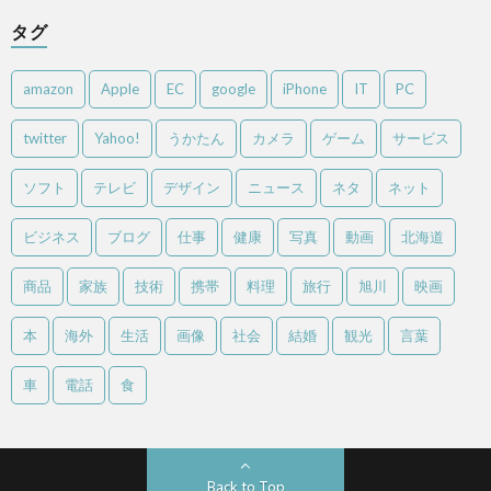
タグ
amazon
Apple
EC
google
iPhone
IT
PC
twitter
Yahoo!
うかたん
カメラ
ゲーム
サービス
ソフト
テレビ
デザイン
ニュース
ネタ
ネット
ビジネス
ブログ
仕事
健康
写真
動画
北海道
商品
家族
技術
携帯
料理
旅行
旭川
映画
本
海外
生活
画像
社会
結婚
観光
言葉
車
電話
食
Back to Top