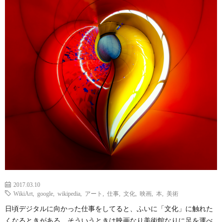
ェ
ル
旅
ッ
メ
行・
こ
ト
散
の
歩
ブ
ロ
グ
に
2017.03.10
つ
WikiArt
,
google
,
wikipedia
,
アート
,
仕事
,
文化
,
映画
,
本
,
美術
日頃デジタルに向かった仕事をしてると、ふいに「文化」に触れた
くなるときがある。そういうときは映画なり美術館なりに足を運べ
い