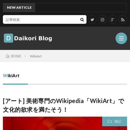
NEW ARTICLE
[Mac]
WikiArt
HOME
雑
WikiArt
記
Tips
[アート] 美術専門のWikipedia「WikiArt」で
ガ
文化的欲求を満たそう！
ジ
グ
雑記