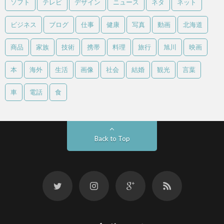
ソフト
テレビ
デザイン
ニュース
ネタ
ネット
ビジネス
ブログ
仕事
健康
写真
動画
北海道
商品
家族
技術
携帯
料理
旅行
旭川
映画
本
海外
生活
画像
社会
結婚
観光
言葉
車
電話
食
Back to Top