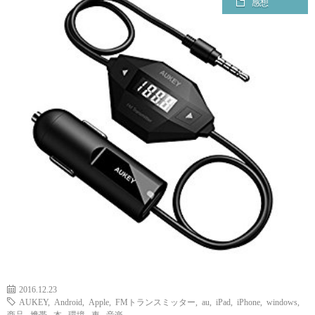
感想
ェ
ル
旅
ッ
メ
行・
こ
ト
散
の
歩
ブ
ロ
グ
に
つ
2016.12.23
AUKEY
,
Android
,
Apple
,
FMトランスミッター
,
au
,
iPad
,
iPhone
,
windows
,
い
商品
,
携帯
,
本
,
環境
,
車
,
音楽