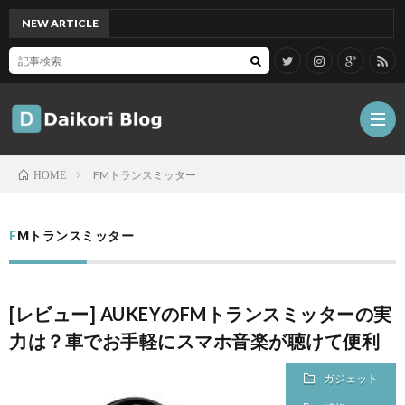
NEW ARTICLE
[Mac]
FMトランスミッター
HOME
雑
FMトランスミッター
記
Tips
[レビュー] AUKEYのFMトランスミッターの実
ガ
力は？車でお手軽にスマホ音楽が聴けて便利
ジ
グ
ガジェット