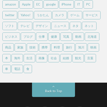
amazon
Apple
EC
google
iPhone
IT
PC
twitter
Yahoo!
うかたん
カメラ
ゲーム
サービス
ソフト
テレビ
デザイン
ニュース
ネタ
ネット
ビジネス
ブログ
仕事
健康
写真
動画
北海道
商品
家族
技術
携帯
料理
旅行
旭川
映画
本
海外
生活
画像
社会
結婚
観光
言葉
車
電話
食
Back to Top