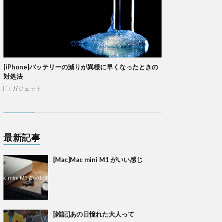
[iPhone]バッテリーの減りが異様に早くなったときの
対処法
ガジェット
最新記事
[Mac]Mac mini M1 がいい感じ
[雑記]あの日憧れた大人って