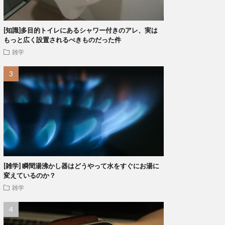
[知識]多目的トイレにあるシャワー付きのアレ、実は
もっと広く設置されるべきものだった件
雑学
[雑学] 瞬間湯沸かし器はどうやって水をすぐにお湯に
変えているのか？
雑学