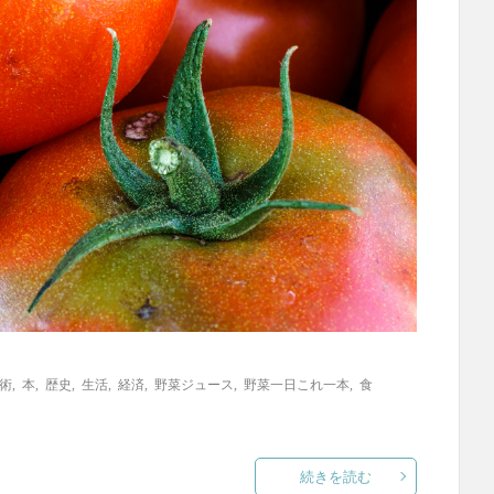
術
,
本
,
歴史
,
生活
,
経済
,
野菜ジュース
,
野菜一日これ一本
,
食
続きを読む