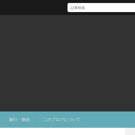
[Mac]Mac mini M1 がいい感じ
旅行・散歩
このブログについて