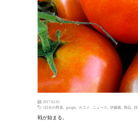
2017.03.03
1日分の野菜
,
google
,
カゴメ
,
ニュース
,
伊藤園
,
商品
,
技
戦が始まる。