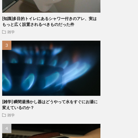
[知識]多目的トイレにあるシャワー付きのアレ、実は
もっと広く設置されるべきものだった件
雑学
[雑学] 瞬間湯沸かし器はどうやって水をすぐにお湯に
変えているのか？
雑学