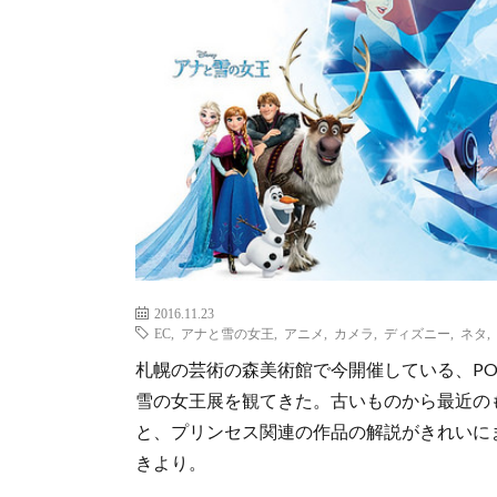
2016.11.23
EC
,
アナと雪の女王
,
アニメ
,
カメラ
,
ディズニー
,
ネタ
,
札幌の芸術の森美術館で今開催している、POWER
雪の女王展を観てきた。古いものから最近の
と、プリンセス関連の作品の解説がきれいに
きより。