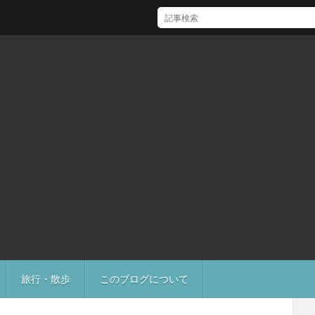
[Mac]Mac mini M1 がいい感じ
旅行・散歩
このブログについて