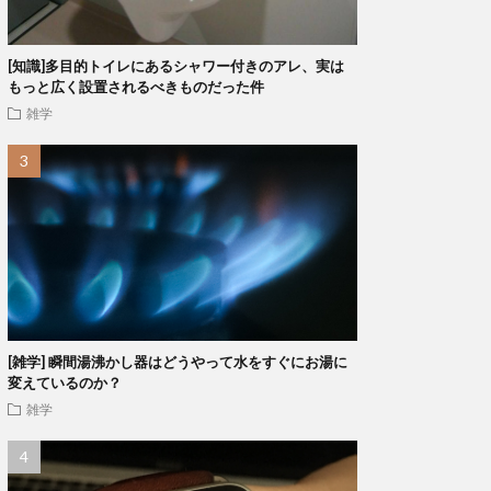
[知識]多目的トイレにあるシャワー付きのアレ、実は
もっと広く設置されるべきものだった件
雑学
[雑学] 瞬間湯沸かし器はどうやって水をすぐにお湯に
変えているのか？
雑学