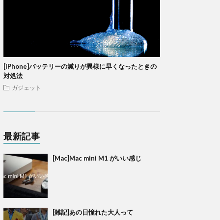
[iPhone]バッテリーの減りが異様に早くなったときの
対処法
ガジェット
最新記事
[Mac]Mac mini M1 がいい感じ
[雑記]あの日憧れた大人って