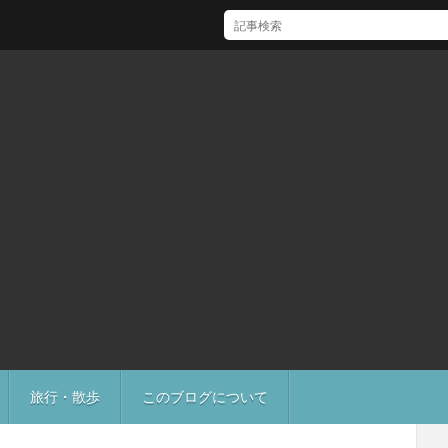
[Mac]Mac mini M1 がいい感じ
旅行・散歩
このブログについて