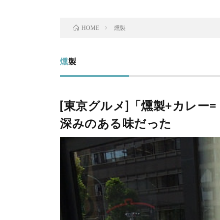
燻製
HOME
燻製
[東京グルメ]「燻製+カレー
深みのある味だった