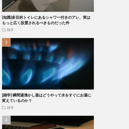
[知識]多目的トイレにあるシャワー付きのアレ、実は
もっと広く設置されるべきものだった件
雑学
[雑学] 瞬間湯沸かし器はどうやって水をすぐにお湯に
変えているのか？
雑学