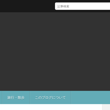
[Mac]Mac mini M1 がいい感じ
旅行・散歩
このブログについて