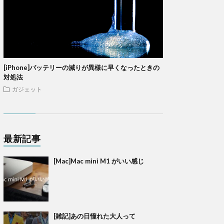
[iPhone]バッテリーの減りが異様に早くなったときの
対処法
ガジェット
最新記事
[Mac]Mac mini M1 がいい感じ
[雑記]あの日憧れた大人って