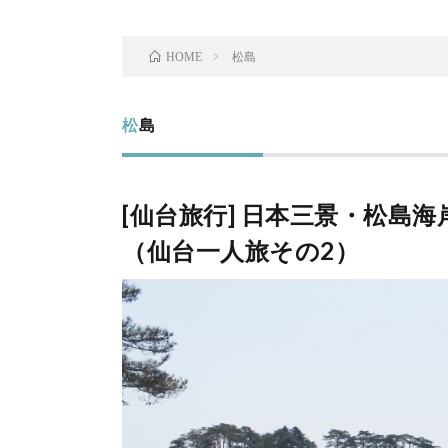
松島
HOME
松島
[仙台旅行] 日本三景・松島
（仙台一人旅その2）