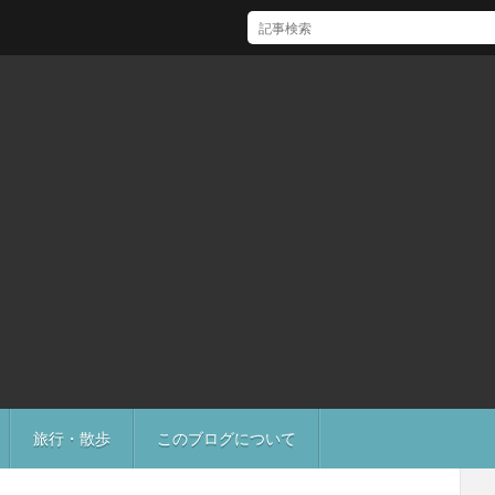
[Mac]Mac mini M1 がいい感じ
旅行・散歩
このブログについて