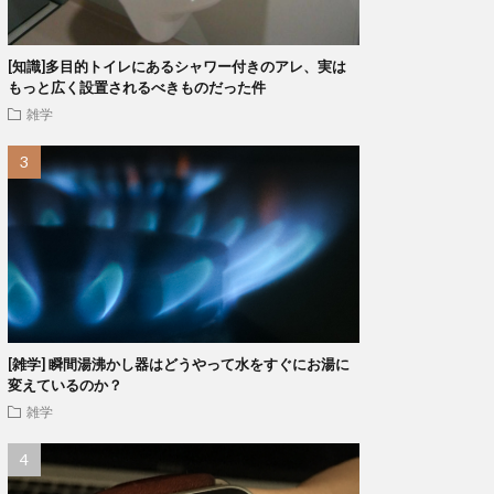
[知識]多目的トイレにあるシャワー付きのアレ、実は
もっと広く設置されるべきものだった件
雑学
[雑学] 瞬間湯沸かし器はどうやって水をすぐにお湯に
変えているのか？
雑学