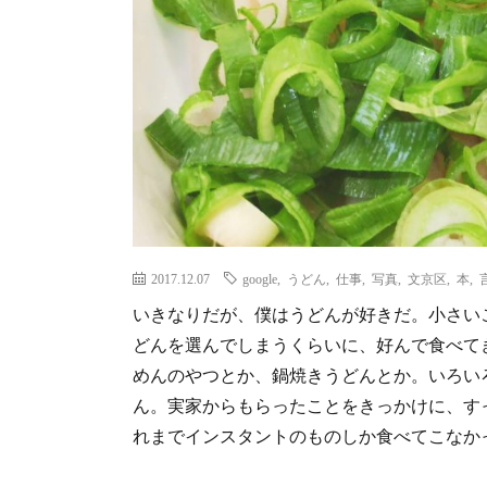
2017.12.07
google
,
うどん
,
仕事
,
写真
,
文京区
,
本
,
いきなりだが、僕はうどんが好きだ。小さい
どんを選んでしまうくらいに、好んで食べて
めんのやつとか、鍋焼きうどんとか。いろい
ん。実家からもらったことをきっかけに、す
れまでインスタントのものしか食べてこなかった