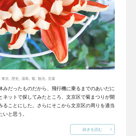
,
東京
,
歴史
,
湯島
,
菊
,
観光
,
言葉
休みだったものだから、飛行機に乗るまでのあいだに
とネットで探してみたところ、文京区で菊まつりが開
みることにした。さらにそこから文京区の周りを適当
たいと思う。
続きを読む