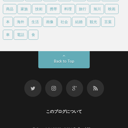
商品
家族
技術
携帯
料理
旅行
旭川
映画
本
海外
生活
画像
社会
結婚
観光
言葉
車
電話
食
Back to Top
このブログについて