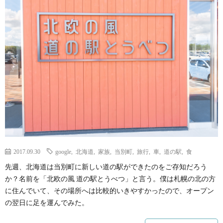
ェ
ル
旅
ッ
メ
行・
こ
ト
散
の
歩
ブ
ロ
グ
2017.09.30
google
,
北海道
,
家族
,
当別町
,
旅行
,
車
,
道の駅
,
食
先週、北海道は当別町に新しい道の駅ができたのをご存知だろう
に
か？名前を「北欧の風 道の駅とうべつ」と言う。僕は札幌の北の方
に住んでいて、その場所へは比較的いきやすかったので、オープン
つ
の翌日に足を運んでみた。
い