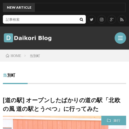
NEW ARTICLE
[Mac
当別町
HOME
雑
当別町
記
Tips
[道の駅] オープンしたばかりの道の駅「北欧
ガ
の風 道の駅とうべつ」に行ってみた
ジ
グ
旅行