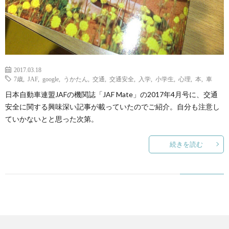
て
2017.03.18
7歳
,
JAF
,
google
,
うかたん
,
交通
,
交通安全
,
入学
,
小学生
,
心理
,
本
,
車
日本自動車連盟JAFの機関誌「JAF Mate」の2017年4月号に、交通
安全に関する興味深い記事が載っていたのでご紹介。自分も注意し
ていかないとと思った次第。
続きを読む