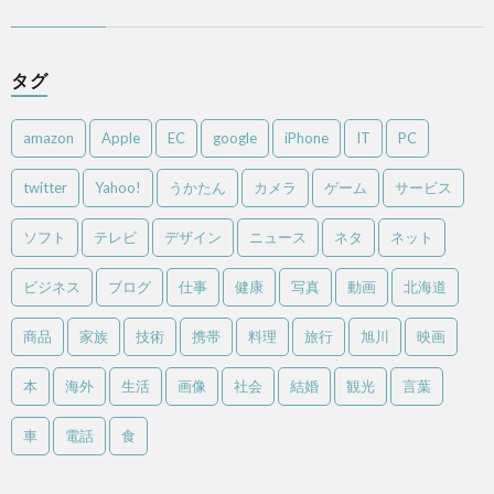
タグ
amazon
Apple
EC
google
iPhone
IT
PC
twitter
Yahoo!
うかたん
カメラ
ゲーム
サービス
ソフト
テレビ
デザイン
ニュース
ネタ
ネット
ビジネス
ブログ
仕事
健康
写真
動画
北海道
商品
家族
技術
携帯
料理
旅行
旭川
映画
本
海外
生活
画像
社会
結婚
観光
言葉
車
電話
食