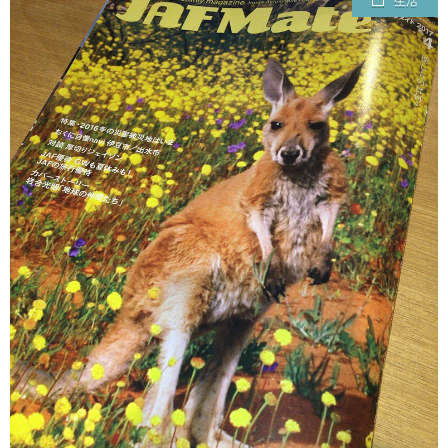
生活
ェ
ル
旅
ッ
メ
行・
こ
ト
散
の
歩
ブ
ロ
グ
に
つ
い