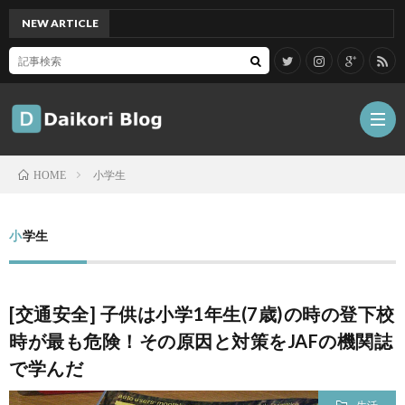
NEW ARTICLE
[Mac]
小学生
HOME
雑
小学生
記
Tips
[交通安全] 子供は小学1年生(7歳)の時の登下校
ガ
時が最も危険！その原因と対策をJAFの機関誌
で学んだ
ジ
グ