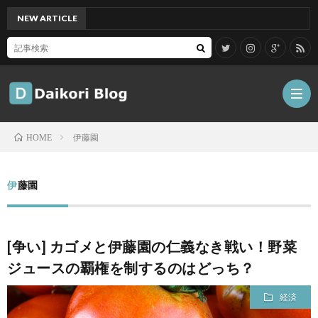
NEW ARTICLE
[Mac
伊藤園
HOME
雑
伊藤園
記
Tips
[争い] カゴメと伊藤園の仁義なき戦い！野菜
ガ
ジュースの覇権を制するのはどっち？
ジ
グ
経済