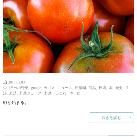
ェ
ル
旅
ッ
メ
行・
こ
ト
散
の
歩
ブ
ロ
2017.03.03
グ
1日分の野菜
,
google
,
カゴメ
,
ニュース
,
伊藤園
,
商品
,
技術
,
本
,
歴史
,
生
活
,
経済
,
野菜ジュース
,
野菜一日これ一本
,
食
戦が始まる。
に
続きを読む
つ
い