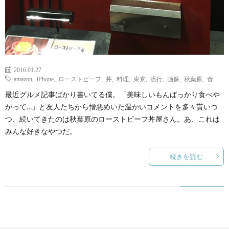
て
2016.01.27
amazon
,
iPhone
,
ローストビーフ
,
丼
,
料理
,
東京
,
流行
,
画像
,
秋葉原
,
食
最近グルメ記事ばかり書いてる僕。「美味しいもんばっかり食べや
がって…」と友人たちから憎悪めいた温かいコメントを多々貰いつ
つ、続いてきたのは秋葉原のローストビーフ丼屋さん。あ、これは
みんな好きなやつだ。
続きを読む