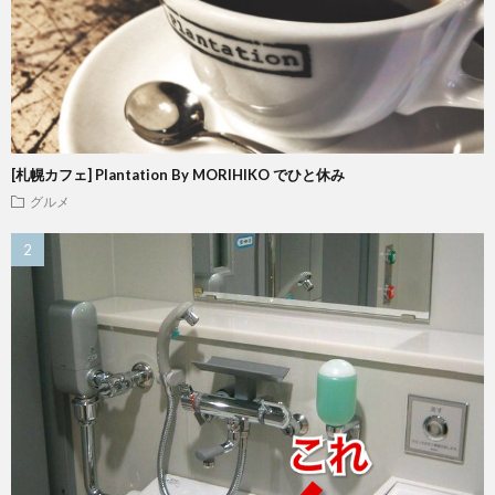
[札幌カフェ] Plantation By MORIHIKO でひと休み
グルメ