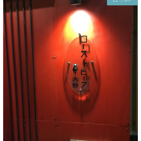
グルメ
ェ
ル
旅
ッ
メ
行・
こ
ト
散
の
歩
ブ
ロ
グ
に
つ
い