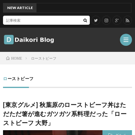
NEW ARTICLE
[Mac]
ローストビーフ
HOME
雑
ローストビーフ
記
Tips
[東京グルメ] 秋葉原のローストビーフ丼はた
ガ
だただ箸が進むガツガツ系料理だった「ロー
ストビーフ 大野」
ジ
グ