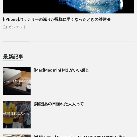
[iPhone]バッテリーの減りが異様に早くなったときの対処法
ガジェット
最新記事
[Mac]Mac mini M1 がいい感じ
[雑記]あの日憧れた大人って