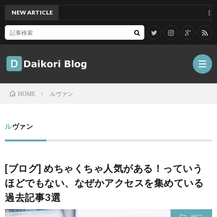
NEW ARTICLE
[Mac]M
ルヴァン
HOME
雑
ルヴァン
記
Tips
[ブログ] めちゃくちゃ人気がある！っていう
ガ
ほどでもない、なぜかアクセスを集めている
過去記事3選
ジ
グ