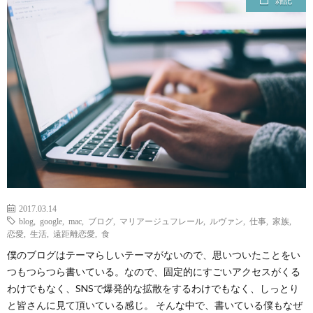
雑記
ェ
ル
旅
ッ
メ
行・
こ
ト
散
の
歩
ブ
ロ
グ
2017.03.14
blog
,
google
,
mac
,
ブログ
,
マリアージュフレール
,
ルヴァン
,
仕事
,
家族
,
恋愛
,
生活
,
遠距離恋愛
,
食
に
僕のブログはテーマらしいテーマがないので、思いついたことをい
つもつらつら書いている。なので、固定的にすごいアクセスがくる
つ
わけでもなく、SNSで爆発的な拡散をするわけでもなく、しっとり
と皆さんに見て頂いている感じ。 そんな中で、書いている僕もなぜ
い