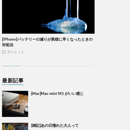
[iPhone]バッテリーの減りが異様に早くなったときの
対処法
ガジェット
最新記事
[Mac]Mac mini M1 がいい感じ
[雑記]あの日憧れた大人って