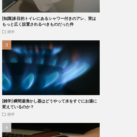
[知識]多目的トイレにあるシャワー付きのアレ、実は
もっと広く設置されるべきものだった件
雑学
[雑学] 瞬間湯沸かし器はどうやって水をすぐにお湯に
変えているのか？
雑学