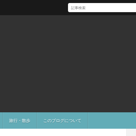
[Mac]Mac mini M1 がいい感じ
旅行・散歩
このブログについて