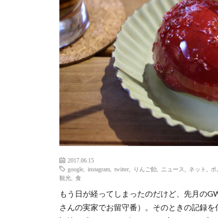
2017.06.15
google
,
instagram
,
twitter
,
りんご飴
,
ニュース
,
ネット
,
ポ
観光
,
食
もう日が経ってしまったのだけど、先月のG
さんの実家でお留守番）。そのときの記録を