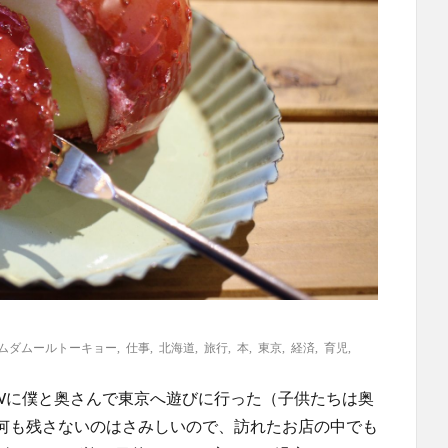
ムダムールトーキョー
,
仕事
,
北海道
,
旅行
,
本
,
東京
,
経済
,
育児
,
Wに僕と奥さんで東京へ遊びに行った（子供たちは奥
何も残さないのはさみしいので、訪れたお店の中でも