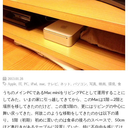
ェ
ル
旅
ッ
メ
行・
こ
ト
散
の
歩
ブ
ロ
2013.01.28
グ
Apple
,
IT
,
PC
,
iPad
,
mac
,
テレビ
,
ネット
,
パソコン
,
写真
,
映画
,
環境
,
食
うちのメインPCであるMac miniをリビングPCとして運用することに
に
してみた。 いまの家に引っ越してきてから、このMacは1階→2階と
場所を移してきたのだけど、この度1階の、更にはリビングの中心に
つ
舞い戻ってきた。何故このような移動をしてきたのかは以下の通
り。 1階（初期） 初めに置いたのは食卓の後ろのスペースで、50cm
ほど奥行きがあるテーブルに設置していた。特に不自由を感じては
い