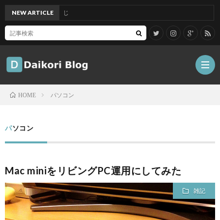
ac mini M1 がいい感じ
NEW ARTICLE
パソコン
HOME
雑
パソコン
記
Tips
Mac miniをリビングPC運用にしてみた
ガ
雑記
ジ
グ