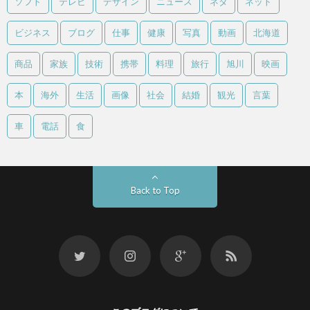
ソフト
テレビ
デザイン
ニュース
ネタ
ネット
ビジネス
ブログ
仕事
健康
写真
動画
北海道
商品
家族
技術
携帯
料理
旅行
旭川
映画
本
海外
生活
画像
社会
結婚
観光
言葉
車
電話
食
Back to Top