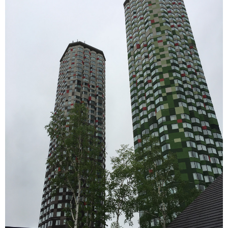
ェ
ル
旅
ッ
メ
行・
こ
ト
散
の
歩
ブ
ロ
グ
に
つ
い