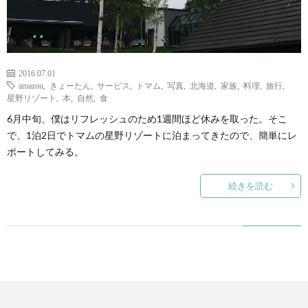
て
2016.07.01
amazon
,
きょーたん
,
サービス
,
トマム
,
写真
,
北海道
,
家族
,
料理
,
旅行
,
星野リゾート
,
本
,
自然
,
食
6月中旬、僕はリフレッシュのため1週間ほど休みを取った。そこ
で、1泊2日でトマムの星野リゾートに泊まってきたので、簡単にレ
ポートしてみる。
続きを読む