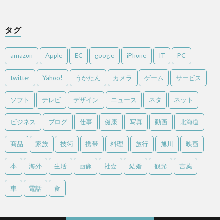
タグ
amazon
Apple
EC
google
iPhone
IT
PC
twitter
Yahoo!
うかたん
カメラ
ゲーム
サービス
ソフト
テレビ
デザイン
ニュース
ネタ
ネット
ビジネス
ブログ
仕事
健康
写真
動画
北海道
商品
家族
技術
携帯
料理
旅行
旭川
映画
本
海外
生活
画像
社会
結婚
観光
言葉
車
電話
食