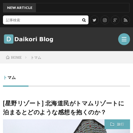
NEW ARTICLE
[Mac]
トマム
HOME
雑
トマム
記
Tips
[星野リゾート] 北海道民がトマムリゾートに
ガ
泊まるとどのような感想を抱くのか？
ジ
グ
旅行