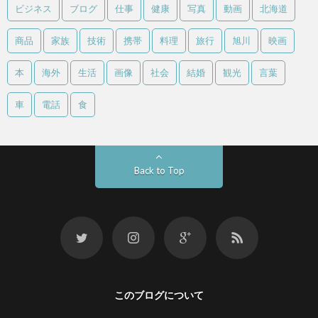
ビジネス
ブログ
仕事
健康
写真
動画
北海道
商品
家族
技術
携帯
料理
旅行
旭川
映画
本
海外
生活
画像
社会
結婚
観光
言葉
車
電話
食
Back to Top
このブログについて