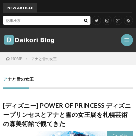
NEW ARTICLE
[Mac]
アナと雪の女王
HOME
雑
アナと雪の女王
記
Tips
[ディズニー] POWER OF PRINCESS ディズニ
ガ
ープリンセスとアナと雪の女王展を札幌芸術
の森美術館で観てきた
ジ
グ