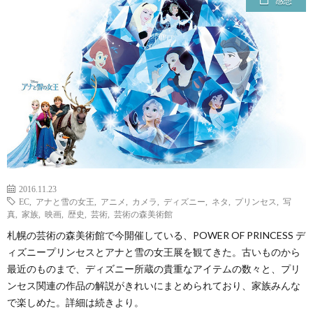
感想
ェ
ル
旅
ッ
メ
行・
こ
ト
散
の
歩
ブ
ロ
2016.11.23
グ
EC
,
アナと雪の女王
,
アニメ
,
カメラ
,
ディズニー
,
ネタ
,
プリンセス
,
写
真
,
家族
,
映画
,
歴史
,
芸術
,
芸術の森美術館
札幌の芸術の森美術館で今開催している、POWER OF PRINCESS デ
に
ィズニープリンセスとアナと雪の女王展を観てきた。古いものから
最近のものまで、ディズニー所蔵の貴重なアイテムの数々と、プリ
つ
ンセス関連の作品の解説がきれいにまとめられており、家族みんな
で楽しめた。詳細は続きより。
い