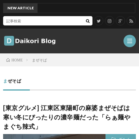
NEW ARTICLE
[Mac]
まぜそば
HOME
雑
まぜそば
記
Tips
[東京グルメ] 江東区東陽町の麻婆まぜそばは
ガ
寒い冬にぴったりの濃辛麺だった「らぁ麺や
まぐち辣式」
ジ
グ