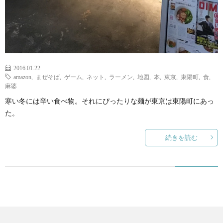
て
2016.01.22
amazon
,
まぜそば
,
ゲーム
,
ネット
,
ラーメン
,
地図
,
本
,
東京
,
東陽町
,
食
,
麻婆
寒い冬には辛い食べ物。それにぴったりな麺が東京は東陽町にあっ
た。
続きを読む