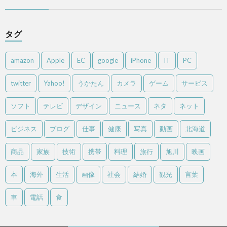
タグ
amazon
Apple
EC
google
iPhone
IT
PC
twitter
Yahoo!
うかたん
カメラ
ゲーム
サービス
ソフト
テレビ
デザイン
ニュース
ネタ
ネット
ビジネス
ブログ
仕事
健康
写真
動画
北海道
商品
家族
技術
携帯
料理
旅行
旭川
映画
本
海外
生活
画像
社会
結婚
観光
言葉
車
電話
食