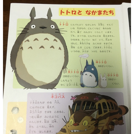
ェ
ル
旅
ッ
メ
行・
こ
ト
散
の
歩
ブ
ロ
グ
に
つ
い