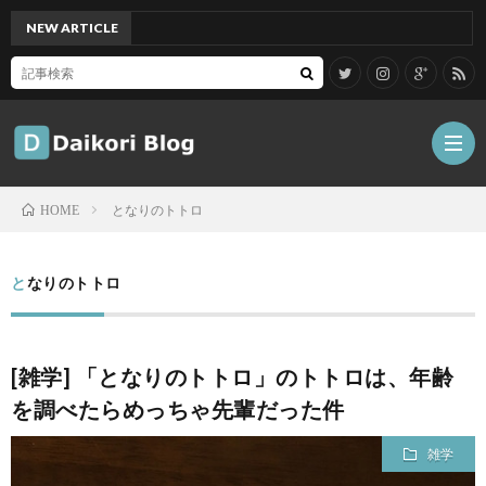
NEW ARTICLE
[Mac]
となりのトトロ
HOME
雑
となりのトトロ
記
Tips
[雑学] 「となりのトトロ」のトトロは、年齢
ガ
を調べたらめっちゃ先輩だった件
ジ
グ
雑学