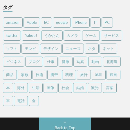
タグ
amazon
Apple
EC
google
iPhone
IT
PC
twitter
Yahoo!
うかたん
カメラ
ゲーム
サービス
ソフト
テレビ
デザイン
ニュース
ネタ
ネット
ビジネス
ブログ
仕事
健康
写真
動画
北海道
商品
家族
技術
携帯
料理
旅行
旭川
映画
本
海外
生活
画像
社会
結婚
観光
言葉
車
電話
食
Back to Top