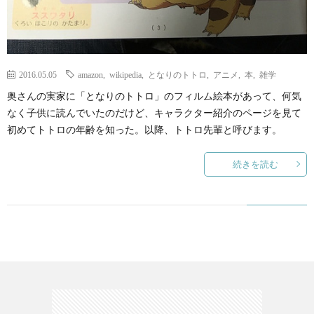
て
2016.05.05
amazon
,
wikipedia
,
となりのトトロ
,
アニメ
,
本
,
雑学
奥さんの実家に「となりのトトロ」のフィルム絵本があって、何気
なく子供に読んでいたのだけど、キャラクター紹介のページを見て
初めてトトロの年齢を知った。以降、トトロ先輩と呼びます。
続きを読む