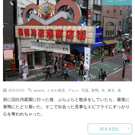
グルメ
ェ
ル
旅
ッ
メ
行・
こ
ト
散
の
歩
ブ
ロ
グ
2016.04.03
amazon
,
ときわ食堂
,
グルメ
,
写真
,
巣鴨
,
本
,
東京
,
食
前に旧白河庭園に行った後、ぶらぶらと散歩をしていたら、最後に
に
巣鴨にたどり着いた。そこで出会った見事なエビフライにすっかり
心を奪われちゃった。
つ
続きを読む
い