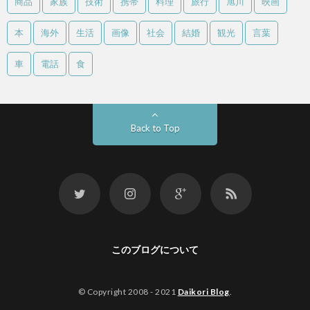
商品
家族
技術
携帯
料理
旅行
旭川
映画
本
海外
生活
画像
社会
結婚
観光
言葉
車
電話
食
Back to Top
このブログについて
© Copyright 2008 - 2021
Daikori Blog
.