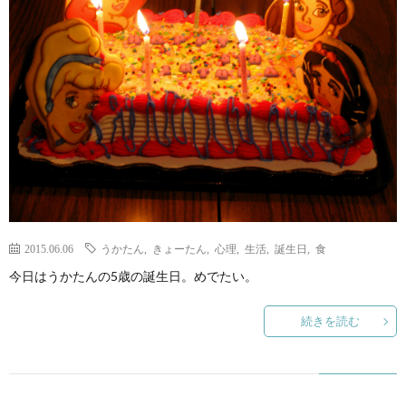
ェ
ル
旅
ッ
メ
行・
こ
ト
散
の
歩
ブ
ロ
2015.06.06
うかたん
,
きょーたん
,
心理
,
生活
,
誕生日
,
食
グ
今日はうかたんの5歳の誕生日。めでたい。
に
続きを読む
つ
い