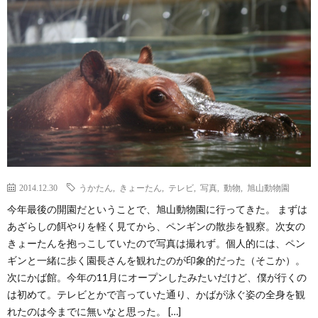
2014.12.30
うかたん
,
きょーたん
,
テレビ
,
写真
,
動物
,
旭山動物園
今年最後の開園だということで、旭山動物園に行ってきた。 まずは
あざらしの餌やりを軽く見てから、ペンギンの散歩を観察。次女の
きょーたんを抱っこしていたので写真は撮れず。個人的には、ペン
ギンと一緒に歩く園長さんを観れたのが印象的だった（そこか）。
次にかば館。今年の11月にオープンしたみたいだけど、僕が行くの
は初めて。テレビとかで言っていた通り、かばが泳ぐ姿の全身を観
れたのは今までに無いなと思った。 […]