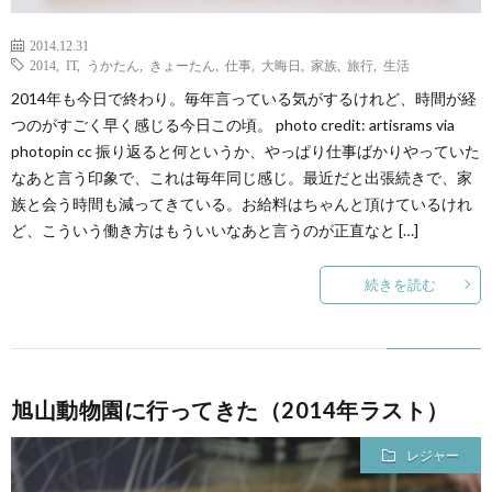
2014.12.31
2014
,
IT
,
うかたん
,
きょーたん
,
仕事
,
大晦日
,
家族
,
旅行
,
生活
2014年も今日で終わり。毎年言っている気がするけれど、時間が経
つのがすごく早く感じる今日この頃。 photo credit: artisrams via
photopin cc 振り返ると何というか、やっぱり仕事ばかりやっていた
なあと言う印象で、これは毎年同じ感じ。最近だと出張続きで、家
族と会う時間も減ってきている。お給料はちゃんと頂けているけれ
ど、こういう働き方はもういいなあと言うのが正直なと […]
続きを読む
旭山動物園に行ってきた（2014年ラスト）
レジャー