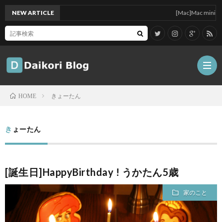
NEW ARTICLE
[Mac]Mac mini M1 がい
きょーたん
HOME
雑
きょーたん
記
Tips
[誕生日]HappyBirthday ! うかたん5歳
ガ
家のこと
ジ
グ