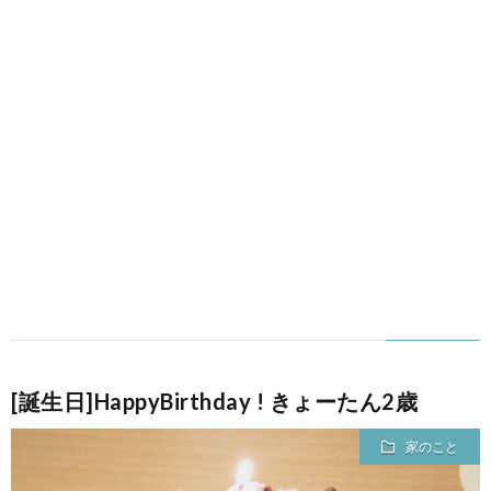
[誕生日]HappyBirthday ! きょーたん2歳
家のこと