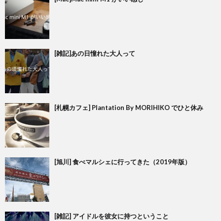
[雑記]あの日憧れた大人って
[札幌カフェ] Plantation By MORIHIKO でひと休み
[旭川] 食べマルシェに行ってきた（2019年版）
[雑記] アイドルを彼女に持つということ