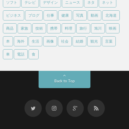
ソフト
テレビ
デザイン
ニュース
ネタ
ネット
ビジネス
ブログ
仕事
健康
写真
動画
北海道
商品
家族
技術
携帯
料理
旅行
旭川
映画
本
海外
生活
画像
社会
結婚
観光
言葉
車
電話
食
Back to Top