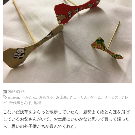
ェ
ル
旅
ッ
メ
行・
こ
ト
散
の
歩
ブ
ロ
グ
2016.03.16
amazon
,
うかたん
,
おもちゃ
,
お土産
,
きょーたん
,
ゲーム
,
サービス
,
テレ
に
ビ
,
千代紙とんぼ
,
地域
こないだ浅草をぶらっと散歩していたら、威勢よく紙とんぼを飛ば
つ
しているお父さんがいて、お土産にいいかなと思って買って帰った
ら、思いの外子供たちが喜んでくれた。
い