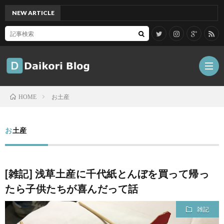
NEW ARTICLE
[Mac
お土産
HOME
雑
お土産
記
Tips
[雑記] 浅草土産に千代紙とんぼを買って帰っ
ガ
たら子供たちが喜んだって話
ジ
グ
雑記