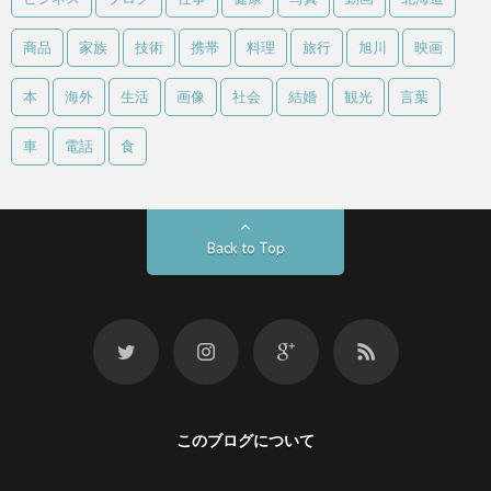
商品
家族
技術
携帯
料理
旅行
旭川
映画
本
海外
生活
画像
社会
結婚
観光
言葉
車
電話
食
Back to Top
このブログについて