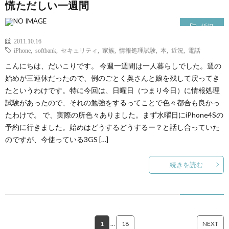
慌ただしい一週間
近況
2011.10.16
iPhone
,
softbank
,
セキュリティ
,
家族
,
情報処理試験
,
本
,
近況
,
電話
こんにちは、だいこりです。 今週一週間は一人暮らしでした。週の
始めが三連休だったので、例のごとく奥さんと娘を残して戻ってき
たというわけです。特に今回は、日曜日（つまり今日）に情報処理
試験があったので、それの勉強をするってことで色々都合も良かっ
たわけで。 で、実際の所色々ありました。まず水曜日にiPhone4Sの
予約に行きました。始めはどうするどうするー？と話し合っていた
のですが、今使っている3GS […]
続きを読む
1
…
18
NEXT