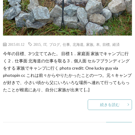
て
2015.01.12
2015
,
IT
,
ブログ
,
仕事
,
北海道
,
家族
,
本
,
目標
,
経済
今年の目標、3つ立ててみた。 目標 1．家庭面 家族でキャンプに行
く 2．仕事面 北海道の仕事を取る 3．個人面 セルフブランディング
をする 家族でキャンプに行く photo credit: One lucky guy via
photopin cc これは前々からやりたかったことの一つ。元々キャンプ
が好きで、小さい頃から父にいろいろな場所へ連れて行ってもらっ
たことが根底にあり、自分に家族が出来て […]
続きを読む