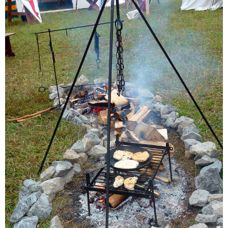
ェ
ル
旅
ッ
メ
行・
こ
ト
散
の
歩
ブ
ロ
グ
に
つ
い