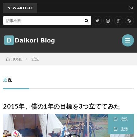
NEW ARTICLE
[Mac]Mac 
近況
HOME
雑
近況
記
Tips
2015年、僕の1年の目標を3つ立ててみた
ガ
近況
ジ
グ
生活