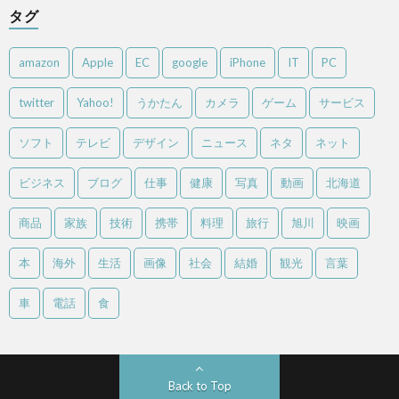
タグ
amazon
Apple
EC
google
iPhone
IT
PC
twitter
Yahoo!
うかたん
カメラ
ゲーム
サービス
ソフト
テレビ
デザイン
ニュース
ネタ
ネット
ビジネス
ブログ
仕事
健康
写真
動画
北海道
商品
家族
技術
携帯
料理
旅行
旭川
映画
本
海外
生活
画像
社会
結婚
観光
言葉
車
電話
食
Back to Top