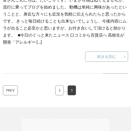
ェ
ル
旅
流行に乗ってブログを始めました。 動機は単純に興味があったとい
うことと、身近な方々にも近況を気軽に伝えられたらと思ったから
ッ
メ
行・
こ
です。 きっと毎日続けることも出来ないでしょうし、今後内容にム
ラが出ること必至かと思いますが、お付き合いして頂けると助かり
ト
ます。 ■今日のぐっと来たニュース 口コミから百貨店へ 高校生が
散
の
開発「アレルギー […]
歩
ブ
続きを読む
ロ
グ
PREV
1
…
5
に
つ
い