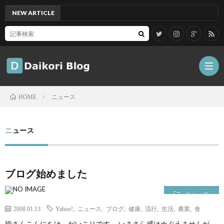
NEW ARTICLE
[Mac
ニュース
HOME
雑
ニュース
記
Tips
ブログ始めました
ガ
ニュース
ジ
グ
2008.01.13
Yahoo!
,
ニュース
,
ブログ
,
健康
,
流行
,
生活
,
農業
,
食
皆さんこんにちは。だいこりです。 いまさら感はぬぐえませんが、