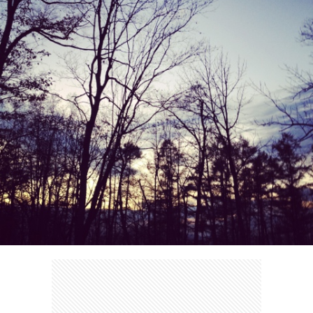
ェ
ル
旅
ッ
メ
行・
こ
ト
散
の
歩
ブ
ロ
グ
に
つ
い