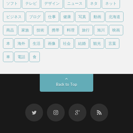
ソフト
テレビ
デザイン
ニュース
ネタ
ネット
ビジネス
ブログ
仕事
健康
写真
動画
北海道
商品
家族
技術
携帯
料理
旅行
旭川
映画
本
海外
生活
画像
社会
結婚
観光
言葉
車
電話
食
Back to Top