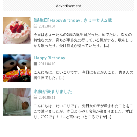
Advertisement
[誕生日]HappyBirthday ! きょーたん2歳
2015.04.04
今日はきょーたんの2歳の誕生日だった。めでたい。 次女の
特性なのか、育ちが半歩先に行っている気がする。歌をしっ
かり歌ったり、受け答えが凝っていたり。 […]
Happy Birthday !
2011.04.10
こんにちは、だいこりです。 今日はもとかんこと、奥さんの
誕生日でした。[…]
名前が決まりました
2010.06.11
こんにちは、だいこりです。 先日女の子が産まれたことをこ
こで述べましたが、昨日ようやく名前が決まりました。ずば
り、◯◯です！！…と言いたいところですが[…]