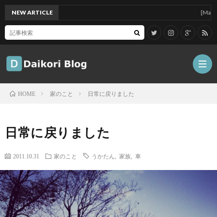
NEW ARTICLE
[Mac]Mac m
家のこと
日常に戻りました
HOME
雑
日常に戻りました
記
Tips
2011.10.31
家のこと
うかたん
,
家族
,
車
ガ
ジ
グ