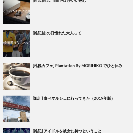
[Mac]Mac mini M1 がいい感じ
[雑記]あの日憧れた大人って
[札幌カフェ] Plantation By MORIHIKO でひと休み
[旭川] 食べマルシェに行ってきた（2019年版）
[雑記] アイドルを彼女に持つということ